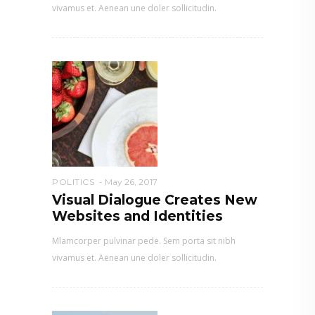
vivamus et. Aenean une doler sollicitudin.
POLITICS
May 26, 2017
Visual Dialogue Creates New
Websites and Identities
Mlamcorper pulvinar pede. Sem porta sit nibh
vivamus et. Aenean une doler sollicitudin.