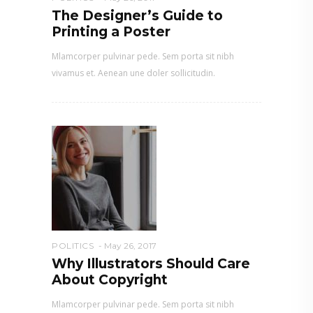
The Designer’s Guide to
Printing a Poster
Mlamcorper pulvinar pede. Sem porta sit nibh
vivamus et. Aenean une doler sollicitudin.
POLITICS
May 26, 2017
Why Illustrators Should Care
About Copyright
Mlamcorper pulvinar pede. Sem porta sit nibh