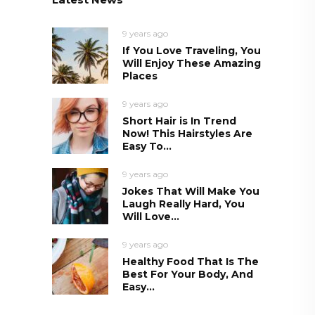
9 years ago
If You Love Traveling, You
Will Enjoy These Amazing
Places
9 years ago
Short Hair is In Trend
Now! This Hairstyles Are
Easy To...
9 years ago
Jokes That Will Make You
Laugh Really Hard, You
Will Love...
9 years ago
Healthy Food That Is The
Best For Your Body, And
Easy...