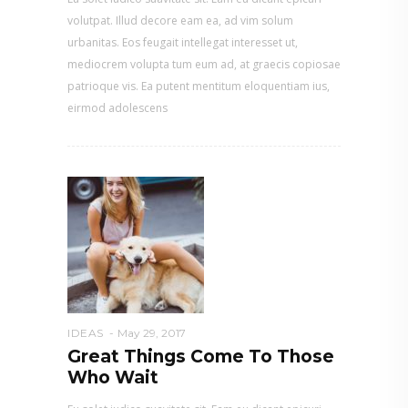
volutpat. Illud decore eam ea, ad vim solum
urbanitas. Eos feugait intellegat interesset ut,
mediocrem volupta tum eum ad, at graecis copiosae
patrioque vis. Ea putent mentitum eloquentiam ius,
eirmod adolescens
IDEAS
May 29, 2017
Great Things Come To Those
Who Wait