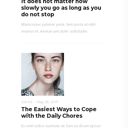
It does not matter how
slowly you go as long as you
do not stop
Mlamcorper pulvinar pede. Sem porta sit nibh
vivamus et. Aenean une doler sollicitudin.
IDEAS
May 29, 2017
The Easiest Ways to Cope
with the Daily Chores
Eu solet iudico suavitate sit. Eam eu dicant epicuri