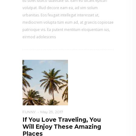
Eu solet iudico suavitate sit. Eam eu dicant epicuri
volutpat. Illud decore eam ea, ad vim solum
urbanitas. Eos feugait intellegat interesset ut,
mediocrem volupta tum eum ad, at graecis copiosae
patrioque vis. Ea putent mentitum eloquentiam ius,
eirmod adolescens
FUNNY
May 29, 2017
If You Love Traveling, You
Will Enjoy These Amazing
Places