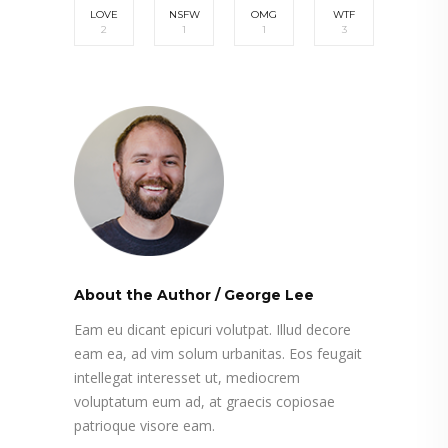
LOVE
NSFW
OMG
WTF
2
1
1
3
About the Author
/
George Lee
Eam eu dicant epicuri volutpat. Illud decore
eam ea, ad vim solum urbanitas. Eos feugait
intellegat interesset ut, mediocrem
voluptatum eum ad, at graecis copiosae
patrioque visore eam.