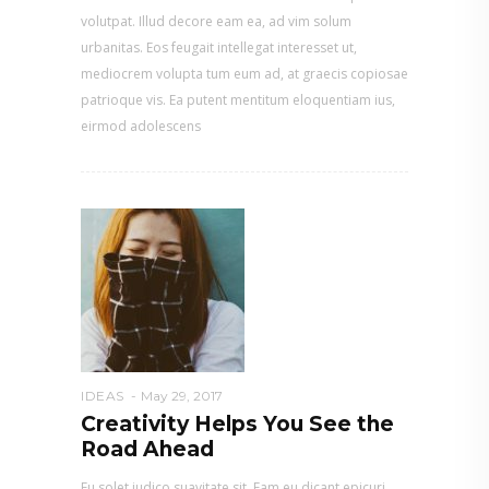
volutpat. Illud decore eam ea, ad vim solum
urbanitas. Eos feugait intellegat interesset ut,
mediocrem volupta tum eum ad, at graecis copiosae
patrioque vis. Ea putent mentitum eloquentiam ius,
eirmod adolescens
IDEAS
May 29, 2017
Creativity Helps You See the
Road Ahead
Eu solet iudico suavitate sit. Eam eu dicant epicuri