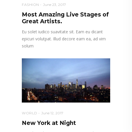
FASHION
June 23, 2017
Most Amazing Live Stages of
Great Artists.
Eu solet iudico suavitate sit. Eam eu dicant
epicuri volutpat. Illud decore eam ea, ad vim
solum
WORLD
June 12, 2017
New York at Night