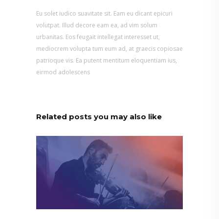
Eu solet iudico suavitate sit. Eam eu dicant epicuri
volutpat. Illud decore eam ea, ad vim solum
urbanitas. Eos feugait intellegat interesset ut,
mediocrem volupta tum eum ad, at graecis copiosae
patrioque vis. Ea putent mentitum eloquentiam ius,
eirmod adolescens
Related posts you may also like