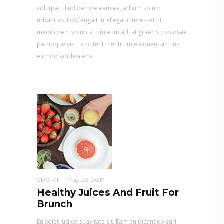
volutpat. Illud decore eam ea, ad vim solum
urbanitas. Eos feugait intellegat interesset ut,
mediocrem volupta tum eum ad, at graecis copiosae
patrioque vis. Ea putent mentitum eloquentiam ius,
eirmod adolescens
SPORT
May 29, 2017
Healthy Juices And Fruit For
Brunch
Eu solet iudico suavitate sit. Eam eu dicant epicuri