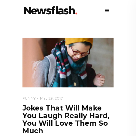
FUNNY
May 29, 2017
Jokes That Will Make
You Laugh Really Hard,
You Will Love Them So
Much