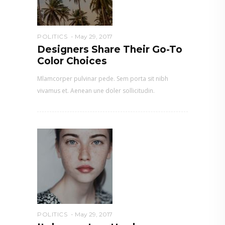
POLITICS
May 29, 2017
Designers Share Their Go-To
Color Choices
Mlamcorper pulvinar pede. Sem porta sit nibh
vivamus et. Aenean une doler sollicitudin.
POLITICS
May 29, 2017