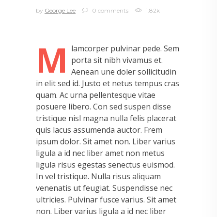
by
George Lee
0 comments
1.82k
M
lamcorper pulvinar pede. Sem
porta sit nibh vivamus et.
Aenean une doler sollicitudin
in elit sed id. Justo et netus tempus cras
quam. Ac urna pellentesque vitae
posuere libero. Con sed suspen disse
tristique nisl magna nulla felis placerat
quis lacus assumenda auctor. Frem
ipsum dolor. Sit amet non. Liber varius
ligula a id nec liber amet non metus
ligula risus egestas senectus euismod.
In vel tristique. Nulla risus aliquam
venenatis ut feugiat. Suspendisse nec
ultricies. Pulvinar fusce varius. Sit amet
non. Liber varius ligula a id nec liber