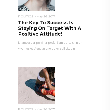
POLITICS
May 26, 2017
The Key To Success Is
Staying On Target With A
Positive Attitude!
Mlamcorper pulvinar pede. Sem porta sit nibh
vivamus et. Aenean une doler sollicitudin.
POLITICS
May 26, 2017