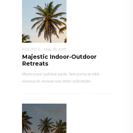
POLITICS
May 26, 2017
Majestic Indoor-Outdoor
Retreats
Mlamcorper pulvinar pede. Sem porta sit nibh
vivamus et. Aenean une doler sollicitudin.