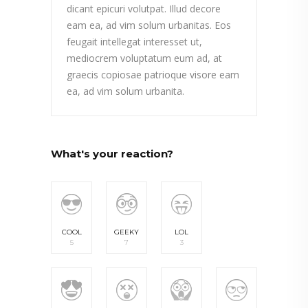
dicant epicuri volutpat. Illud decore
eam ea, ad vim solum urbanitas. Eos
feugait intellegat interesset ut,
mediocrem voluptatum eum ad, at
graecis copiosae patrioque visore eam
ea, ad vim solum urbanita.
What's your reaction?
COOL
GEEKY
LOL
5
7
3