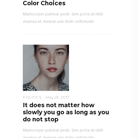
Color Choices
Mlamcorper pulvinar pede. Sem porta sit nibh
vivamus et. Aenean une doler sollicitudin.
POLITICS
May 29, 2017
It does not matter how
slowly you go as long as you
do not stop
Mlamcorper pulvinar pede. Sem porta sit nibh
vivamus et. Aenean une doler sollicitudin.