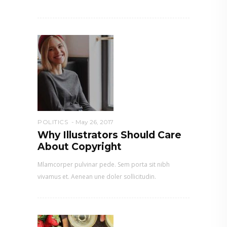
POLITICS
May 26, 2017
Why Illustrators Should Care
About Copyright
Mlamcorper pulvinar pede. Sem porta sit nibh
vivamus et. Aenean une doler sollicitudin.