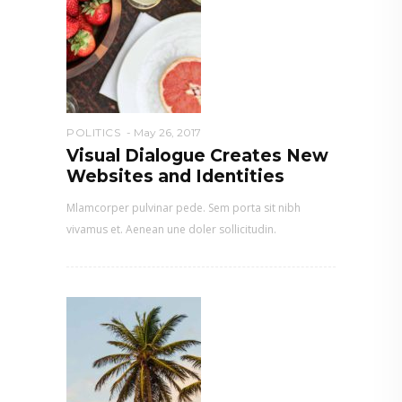
POLITICS
May 26, 2017
Visual Dialogue Creates New
Websites and Identities
Mlamcorper pulvinar pede. Sem porta sit nibh
vivamus et. Aenean une doler sollicitudin.