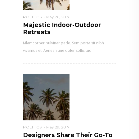
POLITICS
May 26, 2017
Majestic Indoor-Outdoor
Retreats
Mlamcorper pulvinar pede. Sem porta sit nibh
vivamus et. Aenean une doler sollicitudin.
POLITICS
May 29, 2017
Designers Share Their Go-To