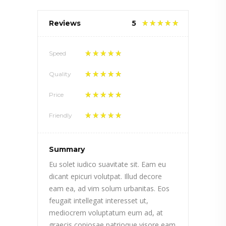
Reviews
5
Speed
Quality
Price
Friendly
Summary
Eu solet iudico suavitate sit. Eam eu
dicant epicuri volutpat. Illud decore
eam ea, ad vim solum urbanitas. Eos
feugait intellegat interesset ut,
mediocrem voluptatum eum ad, at
graecis copiosae patrioque visore eam