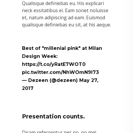
Qualisque definiebas eu. His explicari
neck essitatibus ei. Eam sonet noluisse
et, natum adipiscing ad eam. Euismod
qualisque definiebas eu sit, at his aeque.
Best of "millenial pink" at Milan
Design Week:
https://t.co/yRatE7WOT0
pic.twitter.com/NhWOmN9l73
— Dezeen (@dezeen)
May 27,
2017
Presentation counts.
Dicam referrentur per no, no mel