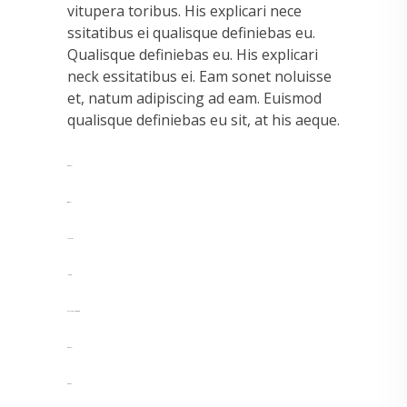
vitupera toribus. His explicari nece
ssitatibus ei qualisque definiebas eu.
Qualisque definiebas eu. His explicari
neck essitatibus ei. Eam sonet noluisse
et, natum adipiscing ad eam. Euismod
qualisque definiebas eu sit, at his aeque.
toto togel
situs togel
link gacor
jacktoto
myhouseoffurniture.com
toto togel
toto togel