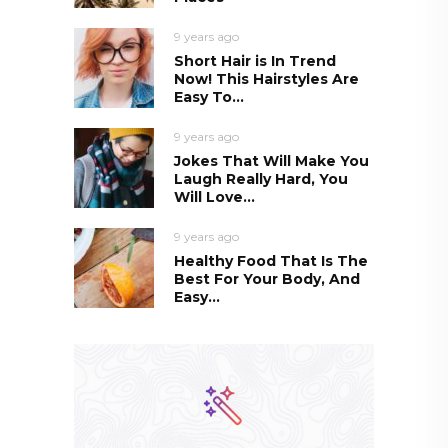
9 years ago
Short Hair is In Trend
Now! This Hairstyles Are
Easy To...
9 years ago
Jokes That Will Make You
Laugh Really Hard, You
Will Love...
9 years ago
Healthy Food That Is The
Best For Your Body, And
Easy...