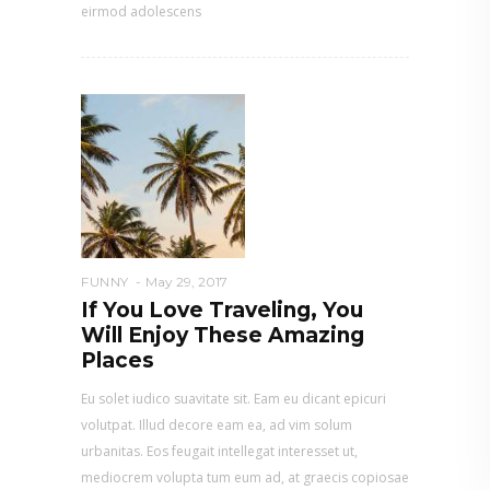
eirmod adolescens
FUNNY
May 29, 2017
If You Love Traveling, You
Will Enjoy These Amazing
Places
Eu solet iudico suavitate sit. Eam eu dicant epicuri
volutpat. Illud decore eam ea, ad vim solum
urbanitas. Eos feugait intellegat interesset ut,
mediocrem volupta tum eum ad, at graecis copiosae