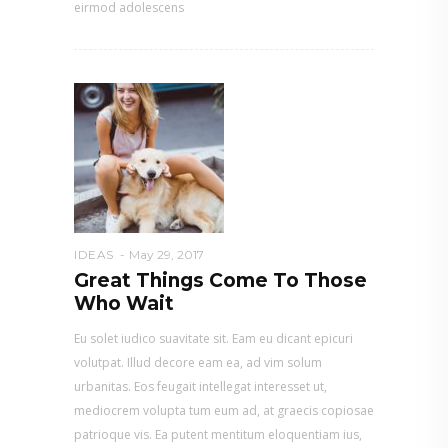
eirmod adolescens
IDEAS
May 29, 2017
Great Things Come To Those
Who Wait
Eu solet iudico suavitate sit. Eam eu dicant epicuri
volutpat. Illud decore eam ea, ad vim solum
urbanitas. Eos feugait intellegat interesset ut,
mediocrem volupta tum eum ad, at graecis copiosae
patrioque vis. Ea putent mentitum eloquentiam ius,