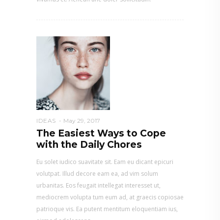
IDEAS
May 29, 2017
The Easiest Ways to Cope
with the Daily Chores
Eu solet iudico suavitate sit. Eam eu dicant epicuri
volutpat. Illud decore eam ea, ad vim solum
urbanitas. Eos feugait intellegat interesset ut,
mediocrem volupta tum eum ad, at graecis copiosae
patrioque vis. Ea putent mentitum eloquentiam ius,