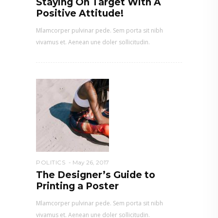
Staying On Target With A
Positive Attitude!
Mlamcorper pulvinar pede. Sem porta sit nibh
vivamus et. Aenean une doler sollicitudin.
POLITICS
May 26, 2017
The Designer’s Guide to
Printing a Poster
Mlamcorper pulvinar pede. Sem porta sit nibh
vivamus et. Aenean une doler sollicitudin.