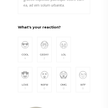
ea, ad vim solum urbanita.
What's your reaction?
COOL
GEEKY
LOL
4
2
1
LOVE
NSFW
OMG
WTF
1
0
0
0