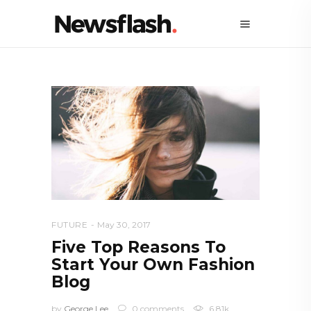
FUTURE
May 30, 2017
Five Top Reasons To
Start Your Own Fashion
Blog
by
George Lee
0 comments
6.81k