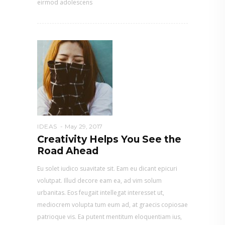
eirmod adolescens
IDEAS
May 29, 2017
Creativity Helps You See the
Road Ahead
Eu solet iudico suavitate sit. Eam eu dicant epicuri
volutpat. Illud decore eam ea, ad vim solum
urbanitas. Eos feugait intellegat interesset ut,
mediocrem volupta tum eum ad, at graecis copiosae
patrioque vis. Ea putent mentitum eloquentiam ius,