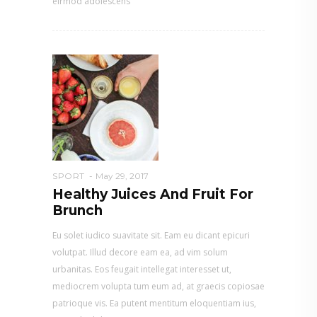
eirmod adolescens
SPORT
May 29, 2017
Healthy Juices And Fruit For
Brunch
Eu solet iudico suavitate sit. Eam eu dicant epicuri
volutpat. Illud decore eam ea, ad vim solum
urbanitas. Eos feugait intellegat interesset ut,
mediocrem volupta tum eum ad, at graecis copiosae
patrioque vis. Ea putent mentitum eloquentiam ius,