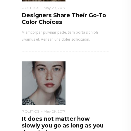
POLITICS
May 29, 2017
Designers Share Their Go-To
Color Choices
Mlamcorper pulvinar pede. Sem porta sit nibh
vivamus et. Aenean une doler sollicitudin.
POLITICS
May 29, 2017
It does not matter how
slowly you go as long as you