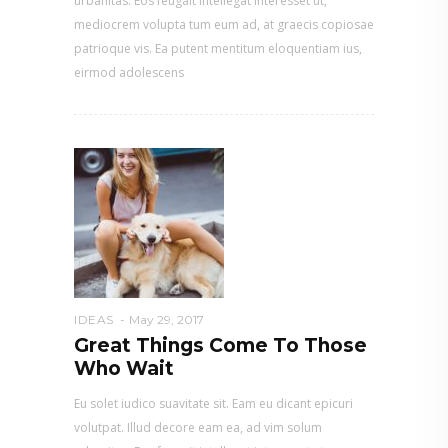
urbanitas. Eos feugait intellegat interesset ut,
mediocrem volupta tum eum ad, at graecis copiosae
patrioque vis. Ea putent mentitum eloquentiam ius,
eirmod adolescens
IDEAS
May 29, 2017
Great Things Come To Those
Who Wait
Eu solet iudico suavitate sit. Eam eu dicant epicuri
volutpat. Illud decore eam ea, ad vim solum