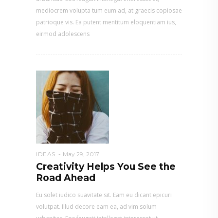
mediocrem volupta tum eum ad, at graecis copiosae
patrioque vis. Ea putent mentitum eloquentiam ius,
eirmod adolescens
IDEAS
May 29, 2017
Creativity Helps You See the
Road Ahead
Eu solet iudico suavitate sit. Eam eu dicant epicuri
volutpat. Illud decore eam ea, ad vim solum