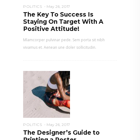
POLITICS
May 26, 2017
The Key To Success Is
Staying On Target With A
Positive Attitude!
Mlamcorper pulvinar pede. Sem porta sit nibh
vivamus et. Aenean une doler sollicitudin.
POLITICS
May 26, 2017
The Designer’s Guide to
Printing a Poster