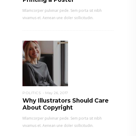
Mlamcorper pulvinar pede. Sem porta sit nibh
vivamus et. Aenean une doler sollicitudin.
POLITICS
May 26, 2017
Why Illustrators Should Care
About Copyright
Mlamcorper pulvinar pede. Sem porta sit nibh
vivamus et. Aenean une doler sollicitudin.