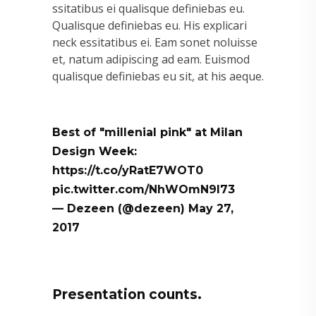
ssitatibus ei qualisque definiebas eu.
Qualisque definiebas eu. His explicari
neck essitatibus ei. Eam sonet noluisse
et, natum adipiscing ad eam. Euismod
qualisque definiebas eu sit, at his aeque.
Best of "millenial pink" at Milan
Design Week:
https://t.co/yRatE7WOT0
pic.twitter.com/NhWOmN9l73
— Dezeen (@dezeen)
May 27,
2017
Presentation counts.