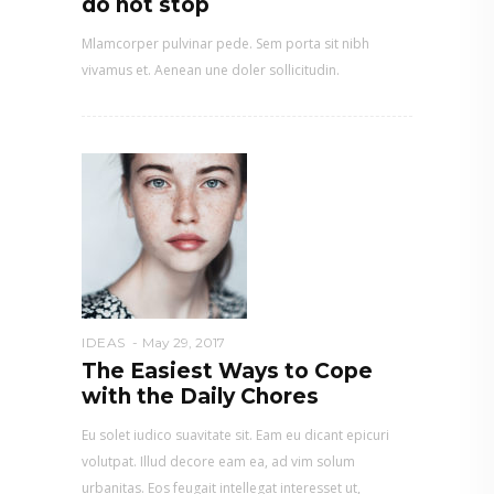
do not stop
Mlamcorper pulvinar pede. Sem porta sit nibh
vivamus et. Aenean une doler sollicitudin.
IDEAS
May 29, 2017
The Easiest Ways to Cope
with the Daily Chores
Eu solet iudico suavitate sit. Eam eu dicant epicuri
volutpat. Illud decore eam ea, ad vim solum
urbanitas. Eos feugait intellegat interesset ut,