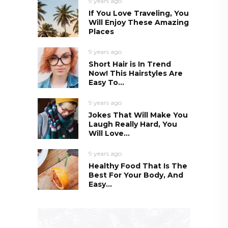
9 years ago
If You Love Traveling, You
Will Enjoy These Amazing
Places
9 years ago
Short Hair is In Trend
Now! This Hairstyles Are
Easy To...
9 years ago
Jokes That Will Make You
Laugh Really Hard, You
Will Love...
9 years ago
Healthy Food That Is The
Best For Your Body, And
Easy...