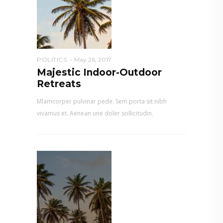
POLITICS
May 26, 2017
Majestic Indoor-Outdoor
Retreats
Mlamcorper pulvinar pede. Sem porta sit nibh
vivamus et. Aenean une doler sollicitudin.