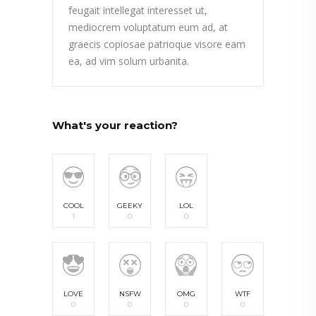
feugait intellegat interesset ut,
mediocrem voluptatum eum ad, at
graecis copiosae patrioque visore eam
ea, ad vim solum urbanita.
What's your reaction?
COOL
GEEKY
LOL
1
0
0
LOVE
NSFW
OMG
WTF
0
0
0
0