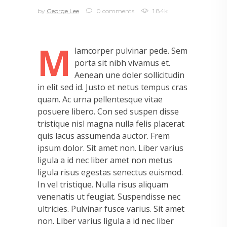
by
George Lee
0 comments
1.84k
M
lamcorper pulvinar pede. Sem
porta sit nibh vivamus et.
Aenean une doler sollicitudin
in elit sed id. Justo et netus tempus cras
quam. Ac urna pellentesque vitae
posuere libero. Con sed suspen disse
tristique nisl magna nulla felis placerat
quis lacus assumenda auctor. Frem
ipsum dolor. Sit amet non. Liber varius
ligula a id nec liber amet non metus
ligula risus egestas senectus euismod.
In vel tristique. Nulla risus aliquam
venenatis ut feugiat. Suspendisse nec
ultricies. Pulvinar fusce varius. Sit amet
non. Liber varius ligula a id nec liber