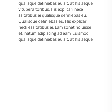
qualisque definiebas eu sit, at his aeque
vitupera toribus. His explicari nece
ssitatibus ei qualisque definiebas eu.
Qualisque definiebas eu. His explicari
neck essitatibus ei. Eam sonet noluisse
et, natum adipiscing ad eam. Euismod
qualisque definiebas eu sit, at his aeque.
toto togel
situs togel
link gacor
jacktoto
myhouseoffurniture.com
toto togel
toto togel