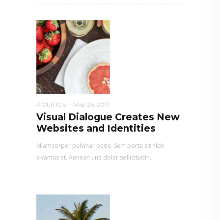
POLITICS
May 26, 2017
Visual Dialogue Creates New
Websites and Identities
Mlamcorper pulvinar pede. Sem porta sit nibh
vivamus et. Aenean une doler sollicitudin.