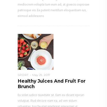
mediocrem volupta tum eum ad, at graecis copiosae
patrioque vis. Ea putent mentitum eloquentiam ius,
eirmod adolescens
SPORT
May 29, 2017
Healthy Juices And Fruit For
Brunch
Eu solet iudico suavitate sit. Eam eu dicant epicuri
volutpat. Illud decore eam ea, ad vim solum
urbanitas. Eos feugait intellegat interesset ut,