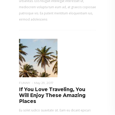
urbanitas. Eos feugait intellegat interesset ut,
mediocrem volupta tum eum ad, at graecis copiosae
patrioque vis. Ea putent mentitum eloquentiam ius,
eirmod adolescens
FUNNY
May 29, 2017
If You Love Traveling, You
Will Enjoy These Amazing
Places
Eu solet iudico suavitate sit. Eam eu dicant epicuri