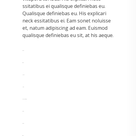
ssitatibus ei qualisque definiebas eu.
Qualisque definiebas eu. His explicari
neck essitatibus ei. Eam sonet noluisse
et, natum adipiscing ad eam. Euismod
qualisque definiebas eu sit, at his aeque.
toto togel
situs togel
link gacor
jacktoto
myhouseoffurniture.com
toto togel
toto togel
situs slot