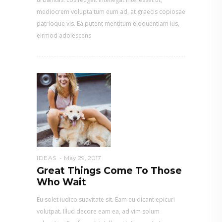
mediocrem volupta tum eum ad, at graecis copiosae
patrioque vis. Ea putent mentitum eloquentiam ius,
eirmod adolescens
IDEAS
May 29, 2017
Great Things Come To Those
Who Wait
Eu solet iudico suavitate sit. Eam eu dicant epicuri
volutpat. Illud decore eam ea, ad vim solum