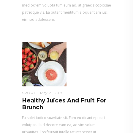
mediocrem volupta tum eum ad, at graecis copiosae
patrioque vis. Ea putent mentitum eloquentiam ius,
eirmod adolescens
SPORT
May 29, 2017
Healthy Juices And Fruit For
Brunch
Eu solet iudico suavitate sit. Eam eu dicant epicuri
volutpat. Illud decore eam ea, ad vim solum
urbanitas. Eos feugait intellegat interesset ut,