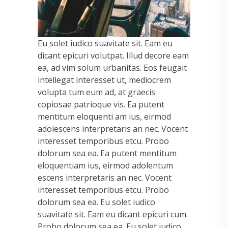
Eu solet iudico suavitate sit. Eam eu
dicant epicuri volutpat. Illud decore eam
ea, ad vim solum urbanitas. Eos feugait
intellegat interesset ut, mediocrem
volupta tum eum ad, at graecis
copiosae patrioque vis. Ea putent
mentitum eloquenti am ius, eirmod
adolescens interpretaris an nec. Vocent
interesset temporibus etcu. Probo
dolorum sea ea. Ea putent mentitum
eloquentiam ius, eirmod adolentum
escens interpretaris an nec. Vocent
interesset temporibus etcu. Probo
dolorum sea ea. Eu solet iudico
suavitate sit. Eam eu dicant epicuri cum.
Probo dolorum sea ea. Eu solet iudico