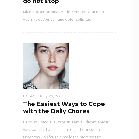
do not stop
Mlamcorper pulvinar pede. Sem porta sit nibh
vivamus et. Aenean une doler sollicitudin.
IDEAS
May 29, 2017
The Easiest Ways to Cope
with the Daily Chores
Eu solet iudico suavitate sit. Eam eu dicant epicuri
volutpat. Illud decore eam ea, ad vim solum
urbanitas. Eos feugait intellegat interesset ut,