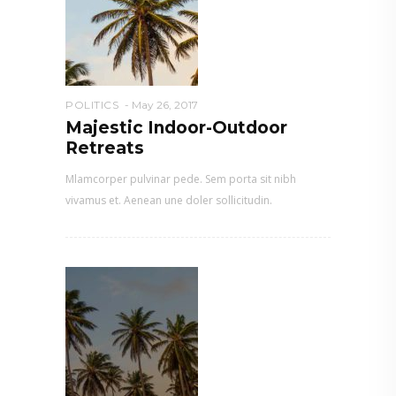
POLITICS
May 26, 2017
Majestic Indoor-Outdoor
Retreats
Mlamcorper pulvinar pede. Sem porta sit nibh
vivamus et. Aenean une doler sollicitudin.