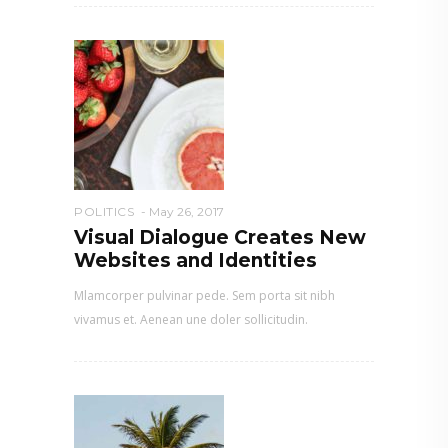
POLITICS
May 26, 2017
Visual Dialogue Creates New
Websites and Identities
Mlamcorper pulvinar pede. Sem porta sit nibh
vivamus et. Aenean une doler sollicitudin.