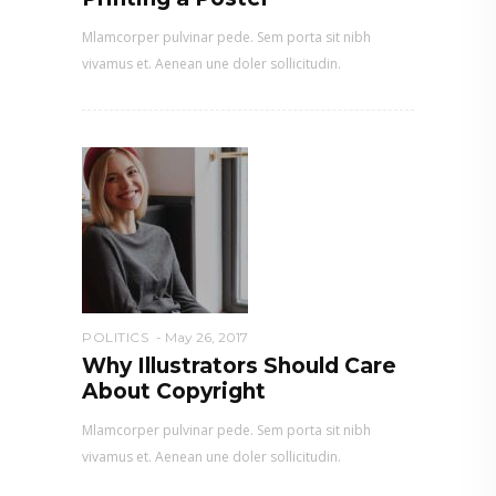
Mlamcorper pulvinar pede. Sem porta sit nibh
vivamus et. Aenean une doler sollicitudin.
POLITICS
May 26, 2017
Why Illustrators Should Care
About Copyright
Mlamcorper pulvinar pede. Sem porta sit nibh
vivamus et. Aenean une doler sollicitudin.