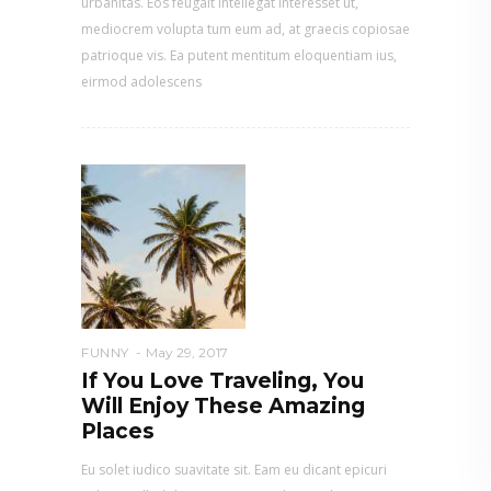
urbanitas. Eos feugait intellegat interesset ut,
mediocrem volupta tum eum ad, at graecis copiosae
patrioque vis. Ea putent mentitum eloquentiam ius,
eirmod adolescens
FUNNY
May 29, 2017
If You Love Traveling, You
Will Enjoy These Amazing
Places
Eu solet iudico suavitate sit. Eam eu dicant epicuri