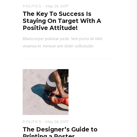
POLITICS
May 26, 2017
The Key To Success Is
Staying On Target With A
Positive Attitude!
Mlamcorper pulvinar pede. Sem porta sit nibh
vivamus et. Aenean une doler sollicitudin.
POLITICS
May 26, 2017
The Designer’s Guide to
Printing a Poster