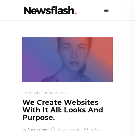
FASHION
June 23, 2017
We Create Websites
With It All: Looks And
Purpose.
by
George Lee
0 comments
4.18k