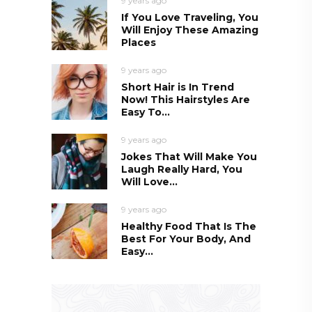
9 years ago
If You Love Traveling, You
Will Enjoy These Amazing
Places
9 years ago
Short Hair is In Trend
Now! This Hairstyles Are
Easy To...
9 years ago
Jokes That Will Make You
Laugh Really Hard, You
Will Love...
9 years ago
Healthy Food That Is The
Best For Your Body, And
Easy...