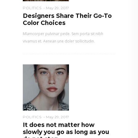
POLITICS
May 29, 2017
Designers Share Their Go-To
Color Choices
Mlamcorper pulvinar pede. Sem porta sit nibh
vivamus et. Aenean une doler sollicitudin.
POLITICS
May 29, 2017
It does not matter how
slowly you go as long as you