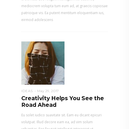
mediocrem volupta tum eum ad, at graecis copiosae
patrioque vis. Ea putent mentitum eloquentiam ius,
eirmod adolescens
IDEAS
May 29, 2017
Creativity Helps You See the
Road Ahead
Eu solet iudico suavitate sit. Eam eu dicant epicuri
volutpat. Illud decore eam ea, ad vim solum
urbanitas. Eos feugait intellegat interesset ut,