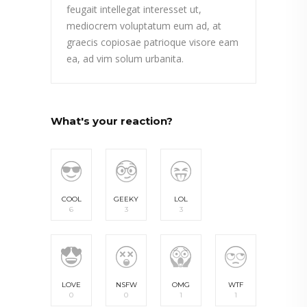
feugait intellegat interesset ut,
mediocrem voluptatum eum ad, at
graecis copiosae patrioque visore eam
ea, ad vim solum urbanita.
What's your reaction?
COOL
GEEKY
LOL
6
3
3
LOVE
NSFW
OMG
WTF
0
0
1
1