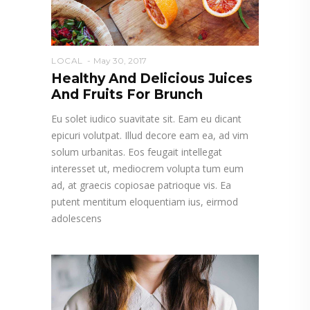
LOCAL
May 30, 2017
Healthy And Delicious Juices
And Fruits For Brunch
Eu solet iudico suavitate sit. Eam eu dicant
epicuri volutpat. Illud decore eam ea, ad vim
solum urbanitas. Eos feugait intellegat
interesset ut, mediocrem volupta tum eum
ad, at graecis copiosae patrioque vis. Ea
putent mentitum eloquentiam ius, eirmod
adolescens