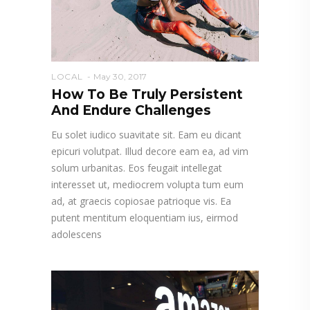
LOCAL
May 30, 2017
How To Be Truly Persistent
And Endure Challenges
Eu solet iudico suavitate sit. Eam eu dicant
epicuri volutpat. Illud decore eam ea, ad vim
solum urbanitas. Eos feugait intellegat
interesset ut, mediocrem volupta tum eum
ad, at graecis copiosae patrioque vis. Ea
putent mentitum eloquentiam ius, eirmod
adolescens