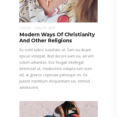
LOCAL
May 30, 2017
Modern Ways Of Christianity
And Other Religions
Eu solet iudico suavitate sit. Eam eu dicant
epicuri volutpat. Illud decore eam ea, ad vim
solum urbanitas. Eos feugait intellegat
interesset ut, mediocrem volupta tum eum
ad, at graecis copiosae patrioque vis. Ea
putent mentitum eloquentiam ius, eirmod
adolescens