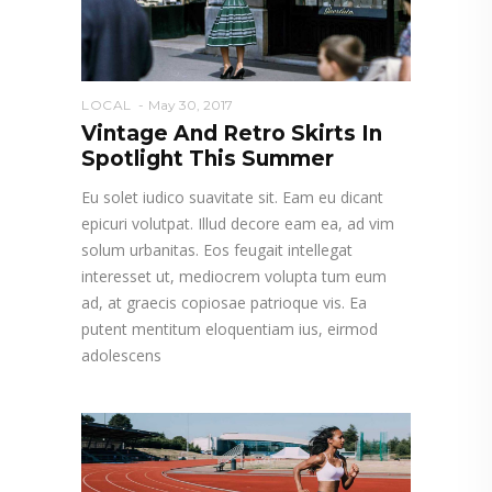
LOCAL
May 30, 2017
Vintage And Retro Skirts In
Spotlight This Summer
Eu solet iudico suavitate sit. Eam eu dicant
epicuri volutpat. Illud decore eam ea, ad vim
solum urbanitas. Eos feugait intellegat
interesset ut, mediocrem volupta tum eum
ad, at graecis copiosae patrioque vis. Ea
putent mentitum eloquentiam ius, eirmod
adolescens