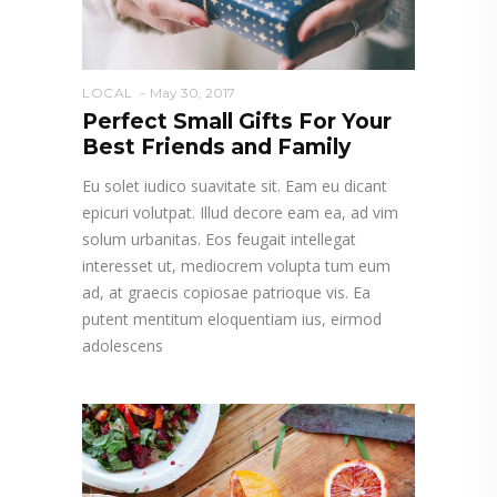
LOCAL
May 30, 2017
Perfect Small Gifts For Your
Best Friends and Family
Eu solet iudico suavitate sit. Eam eu dicant
epicuri volutpat. Illud decore eam ea, ad vim
solum urbanitas. Eos feugait intellegat
interesset ut, mediocrem volupta tum eum
ad, at graecis copiosae patrioque vis. Ea
putent mentitum eloquentiam ius, eirmod
adolescens