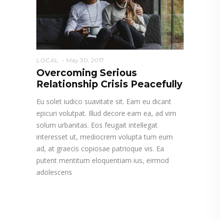
LOCAL
May 30, 2017
Overcoming Serious
Relationship Crisis Peacefully
Eu solet iudico suavitate sit. Eam eu dicant
epicuri volutpat. Illud decore eam ea, ad vim
solum urbanitas. Eos feugait intellegat
interesset ut, mediocrem volupta tum eum
ad, at graecis copiosae patrioque vis. Ea
putent mentitum eloquentiam ius, eirmod
adolescens