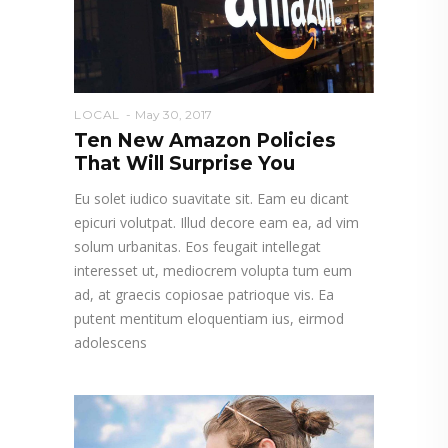
LOCAL
May 30, 2017
Ten New Amazon Policies
That Will Surprise You
Eu solet iudico suavitate sit. Eam eu dicant
epicuri volutpat. Illud decore eam ea, ad vim
solum urbanitas. Eos feugait intellegat
interesset ut, mediocrem volupta tum eum
ad, at graecis copiosae patrioque vis. Ea
putent mentitum eloquentiam ius, eirmod
adolescens