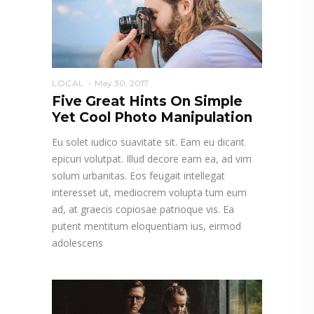
LOCAL
May 30, 2017
Five Great Hints On Simple
Yet Cool Photo Manipulation
Eu solet iudico suavitate sit. Eam eu dicant
epicuri volutpat. Illud decore eam ea, ad vim
solum urbanitas. Eos feugait intellegat
interesset ut, mediocrem volupta tum eum
ad, at graecis copiosae patrioque vis. Ea
putent mentitum eloquentiam ius, eirmod
adolescens