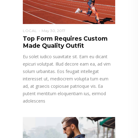
LOCAL
May 30, 2017
Top Form Requires Custom
Made Quality Outfit
Eu solet iudico suavitate sit. Eam eu dicant
epicuri volutpat. Illud decore eam ea, ad vim
solum urbanitas. Eos feugait intellegat
interesset ut, mediocrem volupta tum eum
ad, at graecis copiosae patrioque vis. Ea
putent mentitum eloquentiam ius, eirmod
adolescens