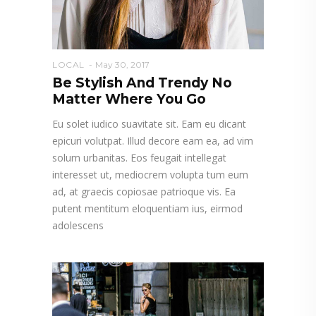
LOCAL
May 30, 2017
Be Stylish And Trendy No
Matter Where You Go
Eu solet iudico suavitate sit. Eam eu dicant
epicuri volutpat. Illud decore eam ea, ad vim
solum urbanitas. Eos feugait intellegat
interesset ut, mediocrem volupta tum eum
ad, at graecis copiosae patrioque vis. Ea
putent mentitum eloquentiam ius, eirmod
adolescens