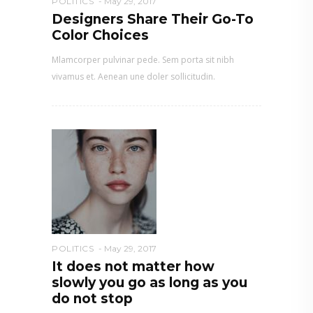
POLITICS
May 29, 2017
Designers Share Their Go-To
Color Choices
Mlamcorper pulvinar pede. Sem porta sit nibh
vivamus et. Aenean une doler sollicitudin.
POLITICS
May 29, 2017
It does not matter how
slowly you go as long as you
do not stop