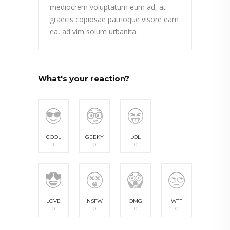
mediocrem voluptatum eum ad, at
graecis copiosae patrioque visore eam
ea, ad vim solum urbanita.
What's your reaction?
COOL
GEEKY
LOL
1
0
0
LOVE
NSFW
OMG
WTF
0
0
0
0