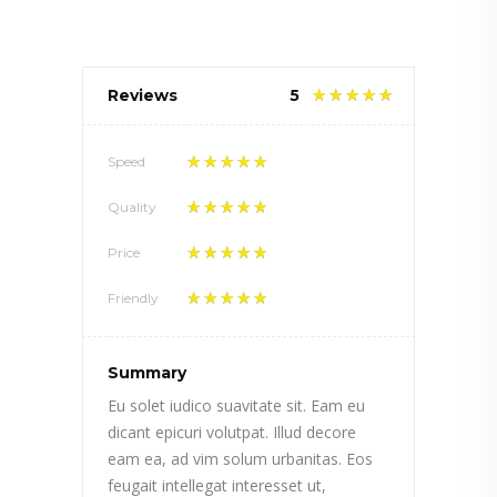
Reviews
5
Speed
Quality
Price
Friendly
Summary
Eu solet iudico suavitate sit. Eam eu
dicant epicuri volutpat. Illud decore
eam ea, ad vim solum urbanitas. Eos
feugait intellegat interesset ut,