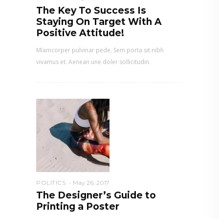
The Key To Success Is
Staying On Target With A
Positive Attitude!
Mlamcorper pulvinar pede. Sem porta sit nibh
vivamus et. Aenean une doler sollicitudin.
POLITICS
May 26, 2017
The Designer’s Guide to
Printing a Poster