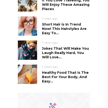
If You Love Traveling, You
Will Enjoy These Amazing
Places
9 years ago
Short Hair is In Trend
Now! This Hairstyles Are
Easy To...
9 years ago
Jokes That Will Make You
Laugh Really Hard, You
Will Love...
9 years ago
Healthy Food That Is The
Best For Your Body, And
Easy...