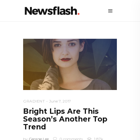
GRADIENT
June 7, 2017
Bright Lips Are This
Season’s Another Top
Trend
by
George Lee
0 comments
1.87k