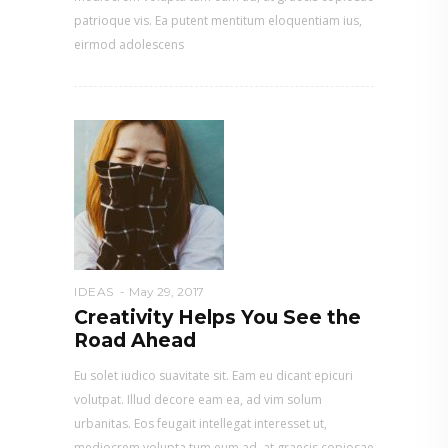
patrioque vis. Ea putent mentitum eloquentiam ius,
eirmod adolescens
IDEAS
May 29, 2017
Creativity Helps You See the
Road Ahead
Eu solet iudico suavitate sit. Eam eu dicant epicuri
volutpat. Illud decore eam ea, ad vim solum
urbanitas. Eos feugait intellegat interesset ut,
mediocrem volupta tum eum ad, at graecis copiosae