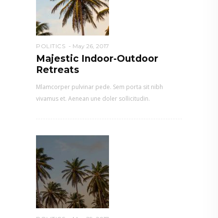
POLITICS
May 26, 2017
Majestic Indoor-Outdoor
Retreats
Mlamcorper pulvinar pede. Sem porta sit nibh
vivamus et. Aenean une doler sollicitudin.