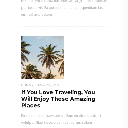
mediocrem volupta tum eum ad, at graecis copiosae
patrioque vis. Ea putent mentitum eloquentiam ius,
eirmod adolescens
FUNNY
May 29, 2017
If You Love Traveling, You
Will Enjoy These Amazing
Places
Eu solet iudico suavitate sit. Eam eu dicant epicuri
volutpat. Illud decore eam ea, ad vim solum