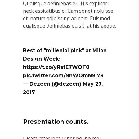
Qualisque definiebas eu. His explicari
neck essitatibus ei. Eam sonet noluisse
et, natum adipiscing ad eam. Euismod
qualisque definiebas eu sit, at his aeque.
Best of "millenial pink" at Milan
Design Week:
https://t.co/yRatE7WOT0
pic.twitter.com/NhWOmN9l73
— Dezeen (@dezeen)
May 27,
2017
Presentation counts.
Dicam referrentur per no, no mel