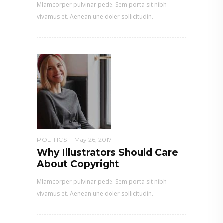
Mlamcorper pulvinar pede. Sem porta sit nibh
vivamus et. Aenean une doler sollicitudin.
POLITICS
May 26, 2017
Why Illustrators Should Care
About Copyright
Mlamcorper pulvinar pede. Sem porta sit nibh
vivamus et. Aenean une doler sollicitudin.