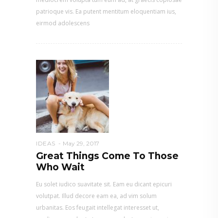
patrioque vis. Ea putent mentitum eloquentiam ius,
eirmod adolescens
IDEAS
May 29, 2017
Great Things Come To Those
Who Wait
Eu solet iudico suavitate sit. Eam eu dicant epicuri
volutpat. Illud decore eam ea, ad vim solum
urbanitas. Eos feugait intellegat interesset ut,