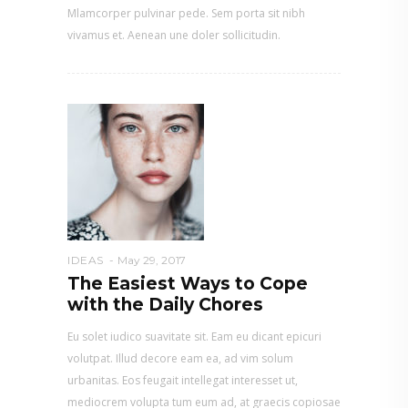
Mlamcorper pulvinar pede. Sem porta sit nibh
vivamus et. Aenean une doler sollicitudin.
IDEAS
May 29, 2017
The Easiest Ways to Cope
with the Daily Chores
Eu solet iudico suavitate sit. Eam eu dicant epicuri
volutpat. Illud decore eam ea, ad vim solum
urbanitas. Eos feugait intellegat interesset ut,
mediocrem volupta tum eum ad, at graecis copiosae