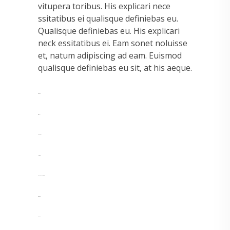
vitupera toribus. His explicari nece
ssitatibus ei qualisque definiebas eu.
Qualisque definiebas eu. His explicari
neck essitatibus ei. Eam sonet noluisse
et, natum adipiscing ad eam. Euismod
qualisque definiebas eu sit, at his aeque.
toto togel
situs togel
link gacor
jacktoto
myhouseoffurniture.com
toto togel
toto togel