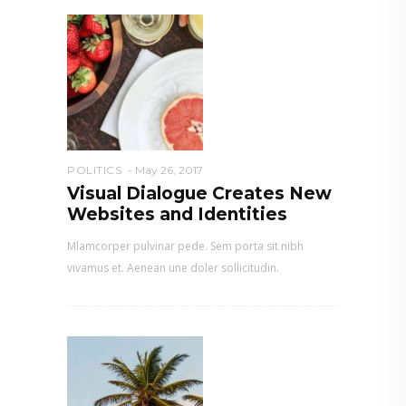
POLITICS
May 26, 2017
Visual Dialogue Creates New
Websites and Identities
Mlamcorper pulvinar pede. Sem porta sit nibh
vivamus et. Aenean une doler sollicitudin.