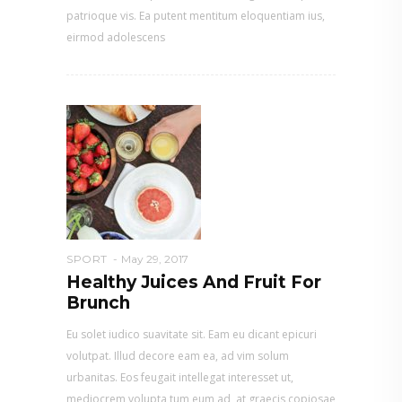
patrioque vis. Ea putent mentitum eloquentiam ius,
eirmod adolescens
SPORT
May 29, 2017
Healthy Juices And Fruit For
Brunch
Eu solet iudico suavitate sit. Eam eu dicant epicuri
volutpat. Illud decore eam ea, ad vim solum
urbanitas. Eos feugait intellegat interesset ut,
mediocrem volupta tum eum ad, at graecis copiosae