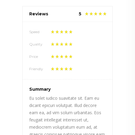
Reviews
5
Speed
Quality
Price
Friendly
Summary
Eu solet iudico suavitate sit. Eam eu
dicant epicuri volutpat. Illud decore
eam ea, ad vim solum urbanitas. Eos
feugait intellegat interesset ut,
mediocrem voluptatum eum ad, at
graecis copiosae patrioque visore eam