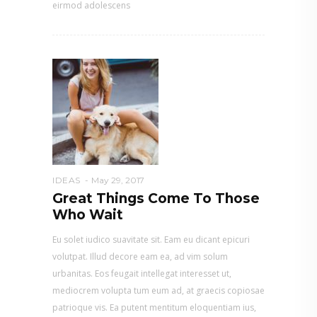
eirmod adolescens
IDEAS
May 29, 2017
Great Things Come To Those
Who Wait
Eu solet iudico suavitate sit. Eam eu dicant epicuri
volutpat. Illud decore eam ea, ad vim solum
urbanitas. Eos feugait intellegat interesset ut,
mediocrem volupta tum eum ad, at graecis copiosae
patrioque vis. Ea putent mentitum eloquentiam ius,