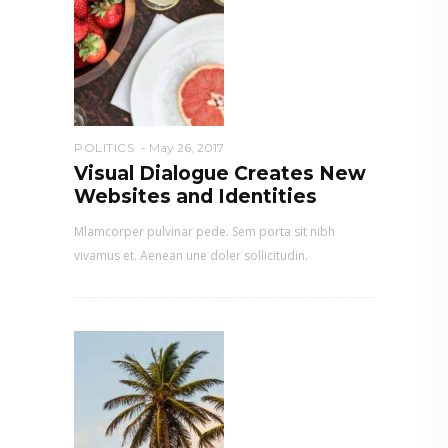
POLITICS
May 26, 2017
Visual Dialogue Creates New
Websites and Identities
Mlamcorper pulvinar pede. Sem porta sit nibh
vivamus et. Aenean une doler sollicitudin.