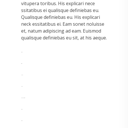
vitupera toribus. His explicari nece
ssitatibus ei qualisque definiebas eu.
Qualisque definiebas eu. His explicari
neck essitatibus ei. Eam sonet noluisse
et, natum adipiscing ad eam. Euismod
qualisque definiebas eu sit, at his aeque.
toto togel
situs togel
link gacor
jacktoto
myhouseoffurniture.com
toto togel
toto togel