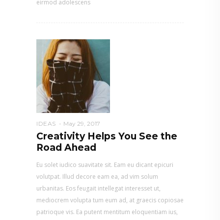
eirmod adolescens
IDEAS
May 29, 2017
Creativity Helps You See the
Road Ahead
Eu solet iudico suavitate sit. Eam eu dicant epicuri
volutpat. Illud decore eam ea, ad vim solum
urbanitas. Eos feugait intellegat interesset ut,
mediocrem volupta tum eum ad, at graecis copiosae
patrioque vis. Ea putent mentitum eloquentiam ius,