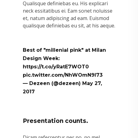
Qualisque definiebas eu. His explicari
neck essitatibus ei. Eam sonet noluisse
et, natum adipiscing ad eam. Euismod
qualisque definiebas eu sit, at his aeque.
Best of "millenial pink" at Milan
Design Week:
https://t.co/yRatE7WOT0
pic.twitter.com/NhWOmN9l73
— Dezeen (@dezeen)
May 27,
2017
Presentation counts.
Dicam referrentur per no, no mel