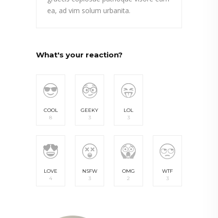
ea, ad vim solum urbanita.
What's your reaction?
COOL
GEEKY
LOL
8
3
3
LOVE
NSFW
OMG
WTF
4
3
2
3