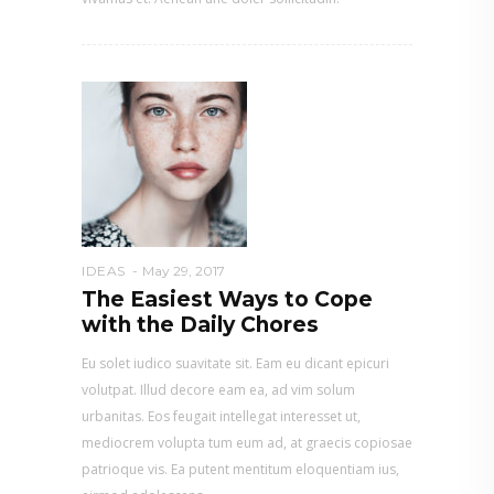
IDEAS
May 29, 2017
The Easiest Ways to Cope
with the Daily Chores
Eu solet iudico suavitate sit. Eam eu dicant epicuri
volutpat. Illud decore eam ea, ad vim solum
urbanitas. Eos feugait intellegat interesset ut,
mediocrem volupta tum eum ad, at graecis copiosae
patrioque vis. Ea putent mentitum eloquentiam ius,