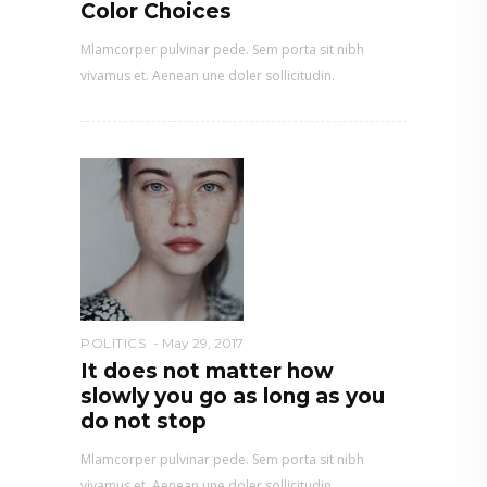
Color Choices
Mlamcorper pulvinar pede. Sem porta sit nibh
vivamus et. Aenean une doler sollicitudin.
POLITICS
May 29, 2017
It does not matter how
slowly you go as long as you
do not stop
Mlamcorper pulvinar pede. Sem porta sit nibh
vivamus et. Aenean une doler sollicitudin.