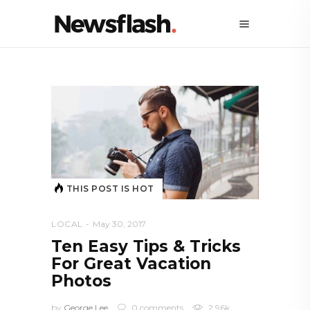
THIS POST IS HOT
LOCAL
May 30, 2017
Ten Easy Tips & Tricks
For Great Vacation
Photos
by
George Lee
0 comments
2.96k