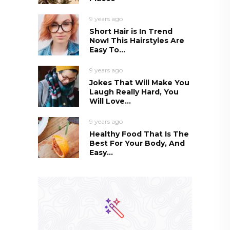
9 years ago
Short Hair is In Trend
Now! This Hairstyles Are
Easy To...
9 years ago
Jokes That Will Make You
Laugh Really Hard, You
Will Love...
9 years ago
Healthy Food That Is The
Best For Your Body, And
Easy...