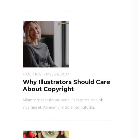
POLITICS
May 26, 2017
Why Illustrators Should Care
About Copyright
Mlamcorper pulvinar pede. Sem porta sit nibh
vivamus et. Aenean une doler sollicitudin.