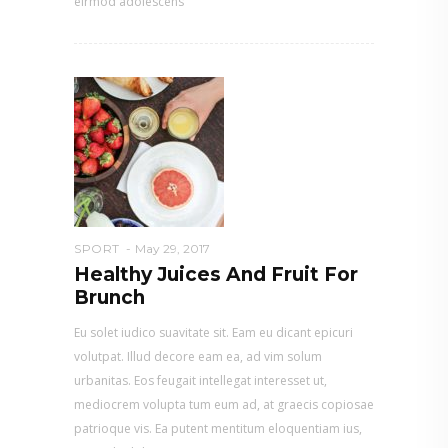
eirmod adolescens
SPORT
May 29, 2017
Healthy Juices And Fruit For
Brunch
Eu solet iudico suavitate sit. Eam eu dicant epicuri
volutpat. Illud decore eam ea, ad vim solum
urbanitas. Eos feugait intellegat interesset ut,
mediocrem volupta tum eum ad, at graecis copiosae
patrioque vis. Ea putent mentitum eloquentiam ius,