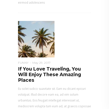
eirmod adolescens
FUNNY
May 29, 2017
If You Love Traveling, You
Will Enjoy These Amazing
Places
Eu solet iudico suavitate sit. Eam eu dicant epicuri
volutpat. Illud decore eam ea, ad vim solum
urbanitas. Eos feugait intellegat interesset ut,
mediocrem volupta tum eum ad, at graecis copiosae