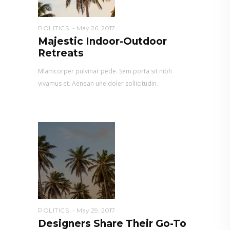
POLITICS
May 26, 2017
Majestic Indoor-Outdoor
Retreats
Mlamcorper pulvinar pede. Sem porta sit nibh
vivamus et. Aenean une doler sollicitudin.
POLITICS
May 29, 2017
Designers Share Their Go-To