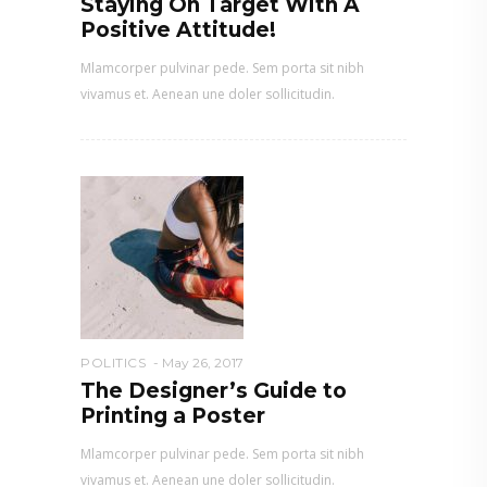
Staying On Target With A
Positive Attitude!
Mlamcorper pulvinar pede. Sem porta sit nibh
vivamus et. Aenean une doler sollicitudin.
POLITICS
May 26, 2017
The Designer’s Guide to
Printing a Poster
Mlamcorper pulvinar pede. Sem porta sit nibh
vivamus et. Aenean une doler sollicitudin.