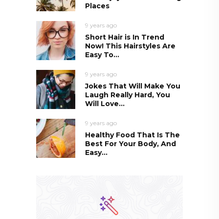
Places
9 years ago
Short Hair is In Trend
Now! This Hairstyles Are
Easy To...
9 years ago
Jokes That Will Make You
Laugh Really Hard, You
Will Love...
9 years ago
Healthy Food That Is The
Best For Your Body, And
Easy...