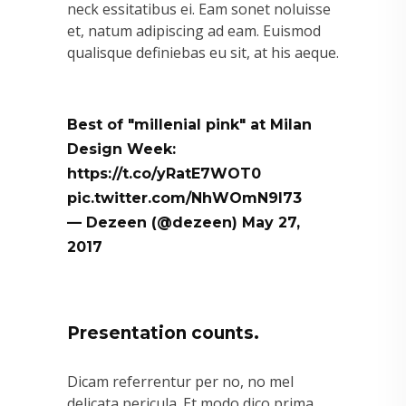
neck essitatibus ei. Eam sonet noluisse
et, natum adipiscing ad eam. Euismod
qualisque definiebas eu sit, at his aeque.
Best of "millenial pink" at Milan
Design Week:
https://t.co/yRatE7WOT0
pic.twitter.com/NhWOmN9l73
— Dezeen (@dezeen)
May 27,
2017
Presentation counts.
Dicam referrentur per no, no mel
delicata pericula. Et modo dico prima