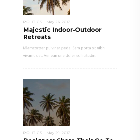
POLITICS
May 26, 2017
Majestic Indoor-Outdoor
Retreats
Mlamcorper pulvinar pede. Sem porta sit nibh
vivamus et. Aenean une doler sollicitudin.
POLITICS
May 29, 2017