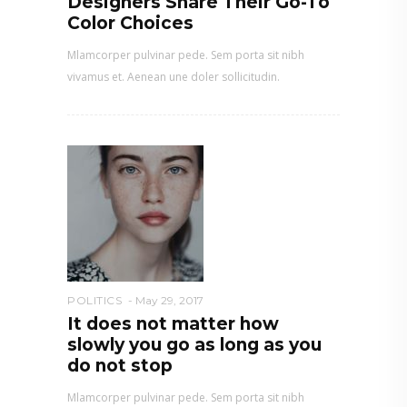
Designers Share Their Go-To
Color Choices
Mlamcorper pulvinar pede. Sem porta sit nibh
vivamus et. Aenean une doler sollicitudin.
POLITICS
May 29, 2017
It does not matter how
slowly you go as long as you
do not stop
Mlamcorper pulvinar pede. Sem porta sit nibh