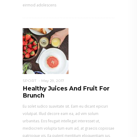
eirmod adolescens
SPORT
May 29, 2017
Healthy Juices And Fruit For
Brunch
Eu solet iudico suavitate sit. Eam eu dicant epicuri
volutpat. Illud decore eam ea, ad vim solum
urbanitas. Eos feugait intellegat interesset ut,
mediocrem volupta tum eum ad, at graecis copiosae
patrioque vis. Ea putent mentitum eloquentiam ius,