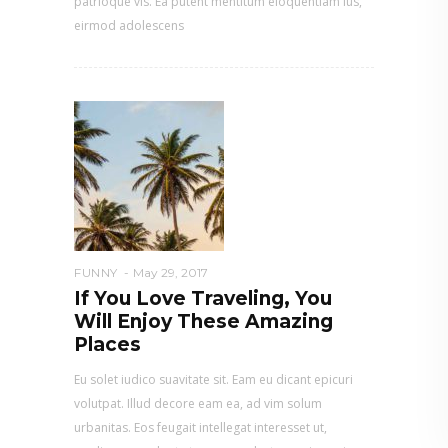
patrioque vis. Ea putent mentitum eloquentiam ius,
eirmod adolescens
FUNNY
May 29, 2017
If You Love Traveling, You
Will Enjoy These Amazing
Places
Eu solet iudico suavitate sit. Eam eu dicant epicuri
volutpat. Illud decore eam ea, ad vim solum
urbanitas. Eos feugait intellegat interesset ut,