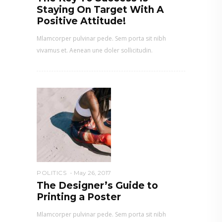
Staying On Target With A
Positive Attitude!
Mlamcorper pulvinar pede. Sem porta sit nibh
vivamus et. Aenean une doler sollicitudin.
POLITICS
May 26, 2017
The Designer’s Guide to
Printing a Poster
Mlamcorper pulvinar pede. Sem porta sit nibh