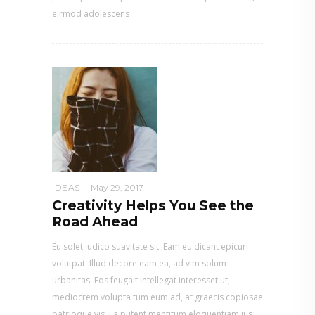
eirmod adolescens
IDEAS
May 29, 2017
Creativity Helps You See the
Road Ahead
Eu solet iudico suavitate sit. Eam eu dicant epicuri
volutpat. Illud decore eam ea, ad vim solum
urbanitas. Eos feugait intellegat interesset ut,
mediocrem volupta tum eum ad, at graecis copiosae
patrioque vis. Ea putent mentitum eloquentiam ius,