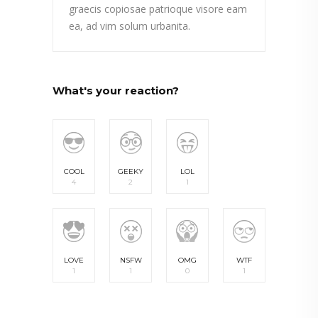
graecis copiosae patrioque visore eam
ea, ad vim solum urbanita.
What's your reaction?
COOL
GEEKY
LOL
4
2
1
LOVE
NSFW
OMG
WTF
1
1
0
1