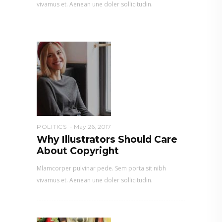
vivamus et. Aenean une doler sollicitudin.
POLITICS
May 26, 2017
Why Illustrators Should Care
About Copyright
Mlamcorper pulvinar pede. Sem porta sit nibh
vivamus et. Aenean une doler sollicitudin.