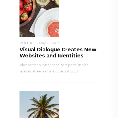
POLITICS
May 26, 2017
Visual Dialogue Creates New
Websites and Identities
Mlamcorper pulvinar pede. Sem porta sit nibh
vivamus et. Aenean une doler sollicitudin.