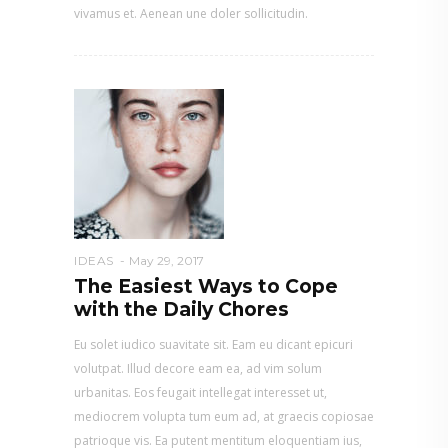
vivamus et. Aenean une doler sollicitudin.
IDEAS
May 29, 2017
The Easiest Ways to Cope
with the Daily Chores
Eu solet iudico suavitate sit. Eam eu dicant epicuri
volutpat. Illud decore eam ea, ad vim solum
urbanitas. Eos feugait intellegat interesset ut,
mediocrem volupta tum eum ad, at graecis copiosae
patrioque vis. Ea putent mentitum eloquentiam ius,