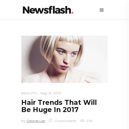
BEAUTY
May 31, 2017
Hair Trends That Will
Be Huge In 2017
by
George Lee
0 comments
1.9k