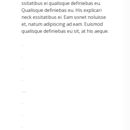
ssitatibus ei qualisque definiebas eu.
Qualisque definiebas eu. His explicari
neck essitatibus ei. Eam sonet noluisse
et, natum adipiscing ad eam. Euismod
qualisque definiebas eu sit, at his aeque.
toto togel
situs togel
link gacor
jacktoto
myhouseoffurniture.com
toto togel
toto togel
situs slot