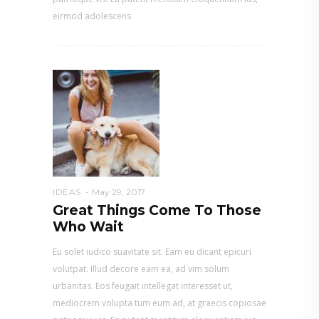
eirmod adolescens
IDEAS
May 29, 2017
Great Things Come To Those
Who Wait
Eu solet iudico suavitate sit. Eam eu dicant epicuri
volutpat. Illud decore eam ea, ad vim solum
urbanitas. Eos feugait intellegat interesset ut,
mediocrem volupta tum eum ad, at graecis copiosae