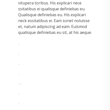
vitupera toribus. His explicari nece
ssitatibus ei qualisque definiebas eu.
Qualisque definiebas eu. His explicari
neck essitatibus ei. Eam sonet noluisse
et, natum adipiscing ad eam. Euismod
qualisque definiebas eu sit, at his aeque.
toto togel
situs togel
link gacor
jacktoto
myhouseoffurniture.com
toto togel
toto togel