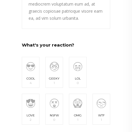
mediocrem voluptatum eum ad, at
graecis copiosae patrioque visore eam
ea, ad vim solum urbanita.
What's your reaction?
COOL
GEEKY
LOL
4
1
0
LOVE
NSFW
OMG
WTF
2
0
1
1