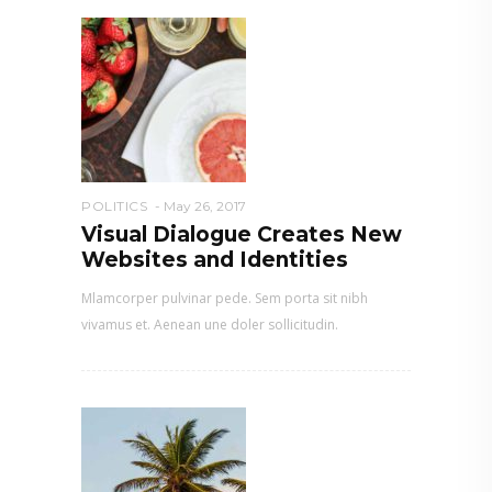
POLITICS
May 26, 2017
Visual Dialogue Creates New
Websites and Identities
Mlamcorper pulvinar pede. Sem porta sit nibh
vivamus et. Aenean une doler sollicitudin.