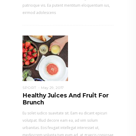
patrioque vis. Ea putent mentitum eloquentiam ius,
eirmod adolescens
SPORT
May 29, 2017
Healthy Juices And Fruit For
Brunch
Eu solet iudico suavitate sit. Eam eu dicant epicuri
volutpat. Illud decore eam ea, ad vim solum
urbanitas. Eos feugait intellegat interesset ut,
mediocrem volupta tum eum ad, at graecis copiosae