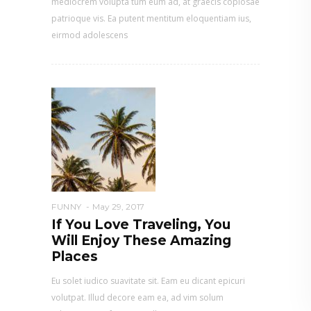
mediocrem volupta tum eum ad, at graecis copiosae
patrioque vis. Ea putent mentitum eloquentiam ius,
eirmod adolescens
FUNNY
May 29, 2017
If You Love Traveling, You
Will Enjoy These Amazing
Places
Eu solet iudico suavitate sit. Eam eu dicant epicuri
volutpat. Illud decore eam ea, ad vim solum