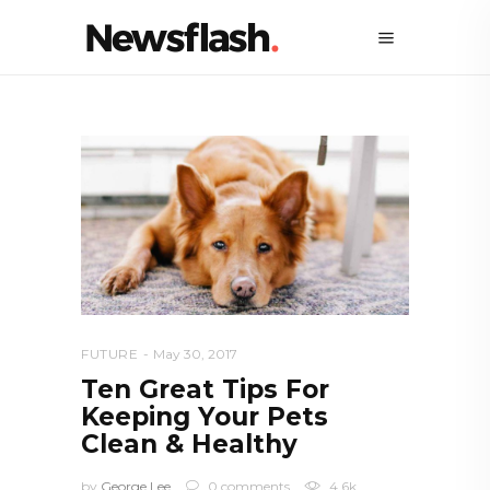
FUTURE
May 30, 2017
Ten Great Tips For
Keeping Your Pets
Clean & Healthy
by
George Lee
0 comments
4.6k