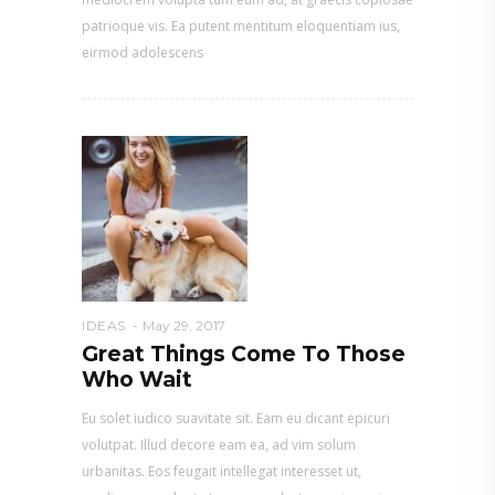
patrioque vis. Ea putent mentitum eloquentiam ius,
eirmod adolescens
IDEAS
May 29, 2017
Great Things Come To Those
Who Wait
Eu solet iudico suavitate sit. Eam eu dicant epicuri
volutpat. Illud decore eam ea, ad vim solum
urbanitas. Eos feugait intellegat interesset ut,