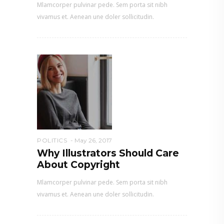
Mlamcorper pulvinar pede. Sem porta sit nibh
vivamus et. Aenean une doler sollicitudin.
POLITICS
May 26, 2017
Why Illustrators Should Care
About Copyright
Mlamcorper pulvinar pede. Sem porta sit nibh
vivamus et. Aenean une doler sollicitudin.