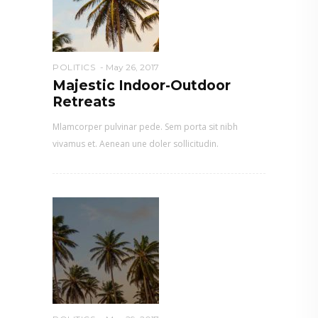
POLITICS
May 26, 2017
Majestic Indoor-Outdoor
Retreats
Mlamcorper pulvinar pede. Sem porta sit nibh
vivamus et. Aenean une doler sollicitudin.