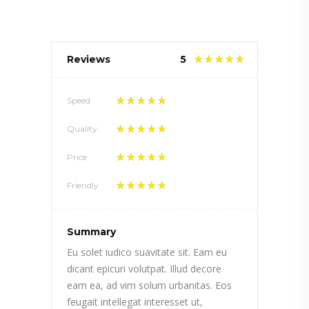
Reviews
5
Speed
Quality
Price
Friendly
Summary
Eu solet iudico suavitate sit. Eam eu
dicant epicuri volutpat. Illud decore
eam ea, ad vim solum urbanitas. Eos
feugait intellegat interesset ut,