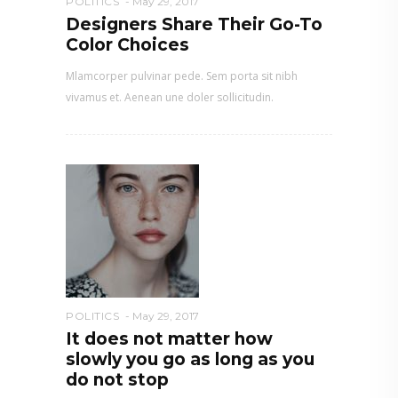
POLITICS
May 29, 2017
Designers Share Their Go-To
Color Choices
Mlamcorper pulvinar pede. Sem porta sit nibh
vivamus et. Aenean une doler sollicitudin.
POLITICS
May 29, 2017
It does not matter how
slowly you go as long as you
do not stop