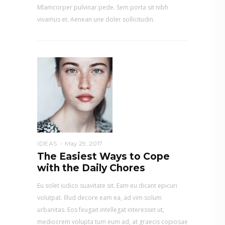
Mlamcorper pulvinar pede. Sem porta sit nibh
vivamus et. Aenean une doler sollicitudin.
IDEAS
May 29, 2017
The Easiest Ways to Cope
with the Daily Chores
Eu solet iudico suavitate sit. Eam eu dicant epicuri
volutpat. Illud decore eam ea, ad vim solum
urbanitas. Eos feugait intellegat interesset ut,
mediocrem volupta tum eum ad, at graecis copiosae