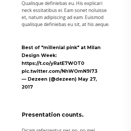
Qualisque definiebas eu. His explicari
neck essitatibus ei. Eam sonet noluisse
et, natum adipiscing ad eam. Euismod
qualisque definiebas eu sit, at his aeque.
Best of "millenial pink" at Milan
Design Week:
https://t.co/yRatE7WOT0
pic.twitter.com/NhWOmN9l73
— Dezeen (@dezeen)
May 27,
2017
Presentation counts.
Dicam referrentur per no, no mel