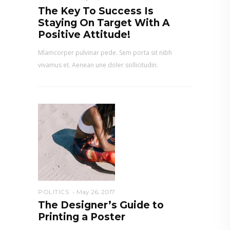
The Key To Success Is
Staying On Target With A
Positive Attitude!
Mlamcorper pulvinar pede. Sem porta sit nibh
vivamus et. Aenean une doler sollicitudin.
POLITICS
May 26, 2017
The Designer’s Guide to
Printing a Poster