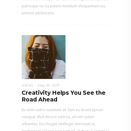
patrioque vis. Ea putent mentitum eloquentiam ius,
eirmod adolescens
IDEAS
May 29, 2017
Creativity Helps You See the
Road Ahead
Eu solet iudico suavitate sit. Eam eu dicant epicuri
volutpat. Illud decore eam ea, ad vim solum
urbanitas. Eos feugait intellegat interesset ut,
mediocrem volupta tum eum ad, at graecis copiosae