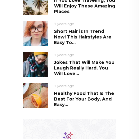
If You Love Traveling, You
Will Enjoy These Amazing
Places
9 years ago
Short Hair is In Trend
Now! This Hairstyles Are
Easy To...
9 years ago
Jokes That Will Make You
Laugh Really Hard, You
Will Love...
9 years ago
Healthy Food That Is The
Best For Your Body, And
Easy...