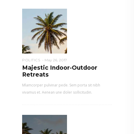
POLITICS
May 26, 2017
Majestic Indoor-Outdoor
Retreats
Mlamcorper pulvinar pede. Sem porta sit nibh
vivamus et. Aenean une doler sollicitudin.