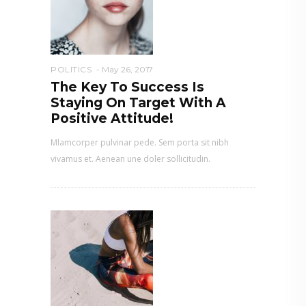
POLITICS
May 26, 2017
The Key To Success Is
Staying On Target With A
Positive Attitude!
Mlamcorper pulvinar pede. Sem porta sit nibh
vivamus et. Aenean une doler sollicitudin.