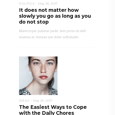
POLITICS
May 29, 2017
It does not matter how
slowly you go as long as you
do not stop
Mlamcorper pulvinar pede. Sem porta sit nibh
vivamus et. Aenean une doler sollicitudin.
IDEAS
May 29, 2017
The Easiest Ways to Cope
with the Daily Chores