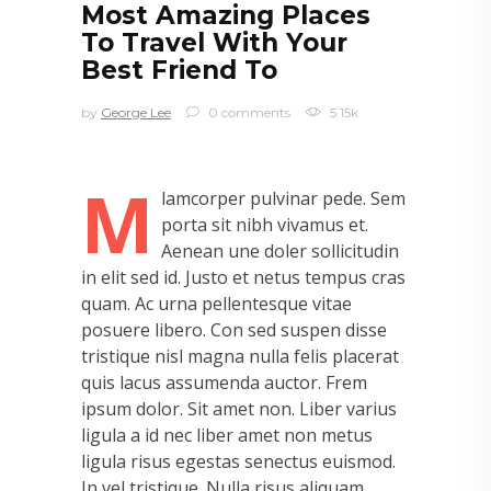
Most Amazing Places
To Travel With Your
Best Friend To
by
George Lee
0 comments
5.15k
M
lamcorper pulvinar pede. Sem
porta sit nibh vivamus et.
Aenean une doler sollicitudin
in elit sed id. Justo et netus tempus cras
quam. Ac urna pellentesque vitae
posuere libero. Con sed suspen disse
tristique nisl magna nulla felis placerat
quis lacus assumenda auctor. Frem
ipsum dolor. Sit amet non. Liber varius
ligula a id nec liber amet non metus
ligula risus egestas senectus euismod.
In vel tristique. Nulla risus aliquam