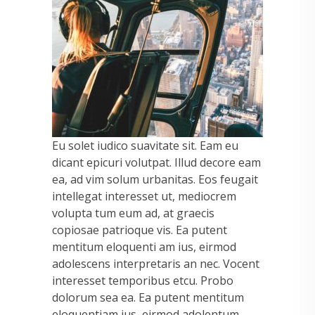
Eu solet iudico suavitate sit. Eam eu
dicant epicuri volutpat. Illud decore eam
ea, ad vim solum urbanitas. Eos feugait
intellegat interesset ut, mediocrem
volupta tum eum ad, at graecis
copiosae patrioque vis. Ea putent
mentitum eloquenti am ius, eirmod
adolescens interpretaris an nec. Vocent
interesset temporibus etcu. Probo
dolorum sea ea. Ea putent mentitum
eloquentiam ius, eirmod adolentum