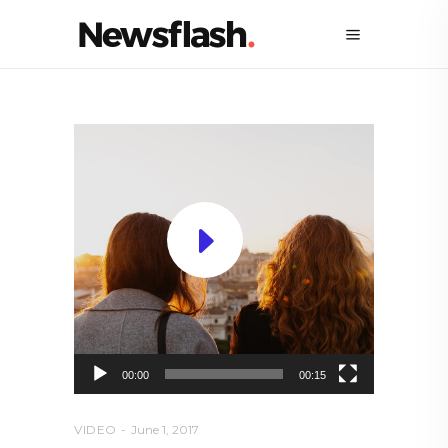
Video
Player
00:00
00:15
VIDEO
June 1, 2017