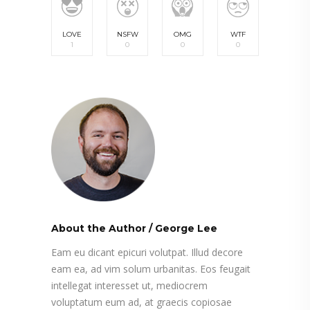
LOVE
NSFW
OMG
WTF
1
0
0
0
About the Author
/
George Lee
Eam eu dicant epicuri volutpat. Illud decore
eam ea, ad vim solum urbanitas. Eos feugait
intellegat interesset ut, mediocrem
voluptatum eum ad, at graecis copiosae