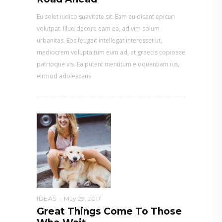
Eu solet iudico suavitate sit. Eam eu dicant epicuri
volutpat. Illud decore eam ea, ad vim solum
urbanitas. Eos feugait intellegat interesset ut,
mediocrem volupta tum eum ad, at graecis copiosae
patrioque vis. Ea putent mentitum eloquentiam ius,
eirmod adolescens
IDEAS
May 29, 2017
Great Things Come To Those