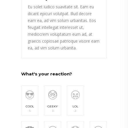
Eu solet iudico suavitate sit. Eam eu
dicant epicuri volutpat. Illud decore
eam ea, ad vim solum urbanitas. Eos
feugait intellegat interesset ut,
mediocrem voluptatum eum ad, at
graecis copiosae patrioque visore eam
ea, ad vim solum urbanita.
What's your reaction?
COOL
GEEKY
LOL
5
3
2