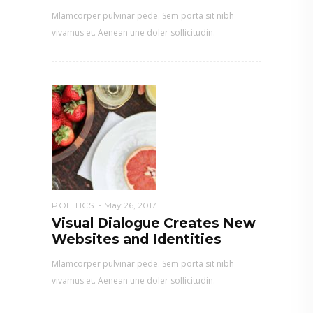
Mlamcorper pulvinar pede. Sem porta sit nibh
vivamus et. Aenean une doler sollicitudin.
POLITICS
May 26, 2017
Visual Dialogue Creates New
Websites and Identities
Mlamcorper pulvinar pede. Sem porta sit nibh
vivamus et. Aenean une doler sollicitudin.