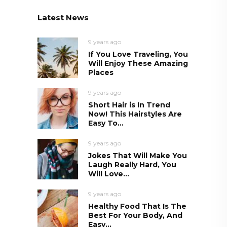
Latest News
9 years ago
If You Love Traveling, You
Will Enjoy These Amazing
Places
9 years ago
Short Hair is In Trend
Now! This Hairstyles Are
Easy To...
9 years ago
Jokes That Will Make You
Laugh Really Hard, You
Will Love...
9 years ago
Healthy Food That Is The
Best For Your Body, And
Easy...