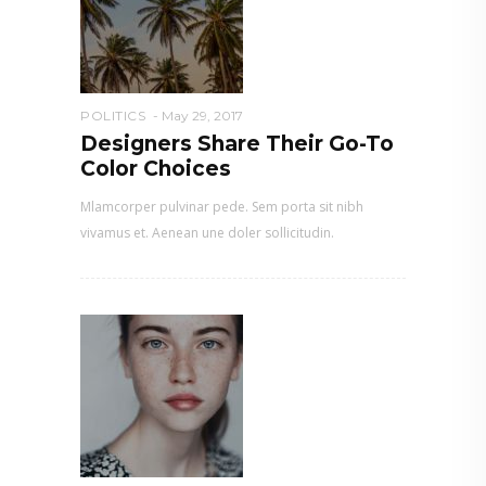
POLITICS
May 29, 2017
Designers Share Their Go-To
Color Choices
Mlamcorper pulvinar pede. Sem porta sit nibh
vivamus et. Aenean une doler sollicitudin.