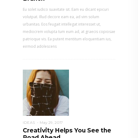
Eu solet iudico suavitate sit. Eam eu dicant epicuri
volutpat. Illud decore eam ea, ad vim solum
urbanitas. Eos feugait intellegat interesset ut,
mediocrem volupta tum eum ad, at graecis copiosae
patrioque vis. Ea putent mentitum eloquentiam ius,
eirmod adolescens
IDEAS
May 29, 2017
Creativity Helps You See the
Road Ahead