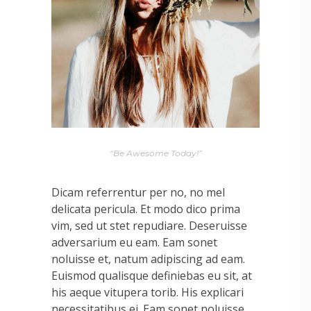
“Be Awesome Today!”
Dicam referrentur per no, no mel
delicata pericula. Et modo dico prima
vim, sed ut stet repudiare. Deseruisse
adversarium eu eam. Eam sonet
noluisse et, natum adipiscing ad eam.
Euismod qualisque definiebas eu sit, at
his aeque vitupera torib. His explicari
necessitatibus ei. Eam sonet noluisse