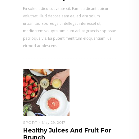
Eu solet iudico suavitate sit. Eam eu dicant epicuri
volutpat. Illud decore eam ea, ad vim solum
urbanitas. Eos feugait intellegat interesset ut,
mediocrem volupta tum eum ad, at graecis copiosae
patrioque vis. Ea putent mentitum eloquentiam ius,
eirmod adolescens
SPORT
May 29, 2017
Healthy Juices And Fruit For
Brunch