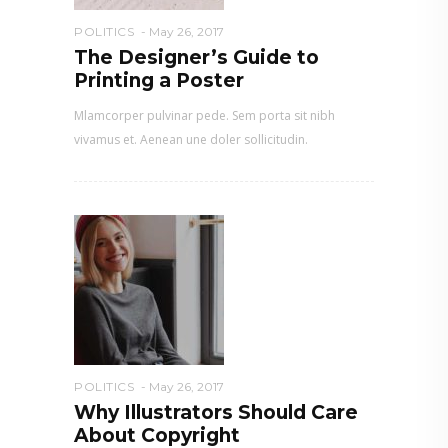
POLITICS
May 26, 2017
The Designer’s Guide to
Printing a Poster
Mlamcorper pulvinar pede. Sem porta sit nibh
vivamus et. Aenean une doler sollicitudin.
POLITICS
May 26, 2017
Why Illustrators Should Care
About Copyright