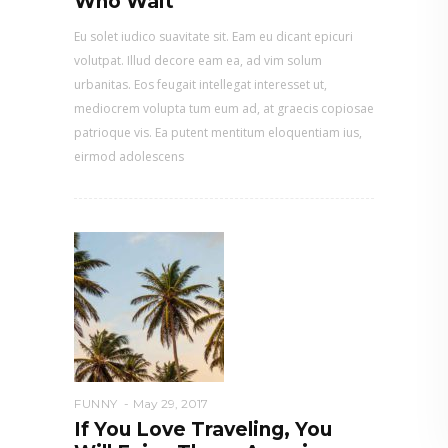
Who Wait
Eu solet iudico suavitate sit. Eam eu dicant epicuri
volutpat. Illud decore eam ea, ad vim solum
urbanitas. Eos feugait intellegat interesset ut,
mediocrem volupta tum eum ad, at graecis copiosae
patrioque vis. Ea putent mentitum eloquentiam ius,
eirmod adolescens
FUNNY
May 29, 2017
If You Love Traveling, You