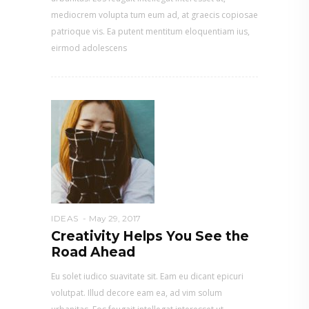
mediocrem volupta tum eum ad, at graecis copiosae
patrioque vis. Ea putent mentitum eloquentiam ius,
eirmod adolescens
IDEAS
May 29, 2017
Creativity Helps You See the
Road Ahead
Eu solet iudico suavitate sit. Eam eu dicant epicuri
volutpat. Illud decore eam ea, ad vim solum