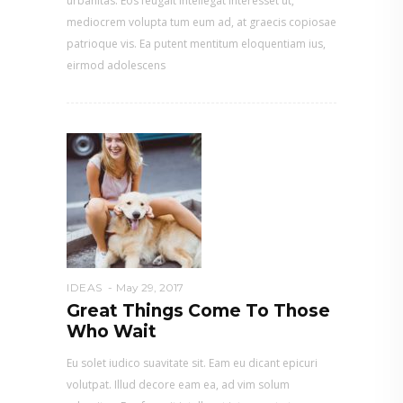
urbanitas. Eos feugait intellegat interesset ut,
mediocrem volupta tum eum ad, at graecis copiosae
patrioque vis. Ea putent mentitum eloquentiam ius,
eirmod adolescens
IDEAS
May 29, 2017
Great Things Come To Those
Who Wait
Eu solet iudico suavitate sit. Eam eu dicant epicuri
volutpat. Illud decore eam ea, ad vim solum