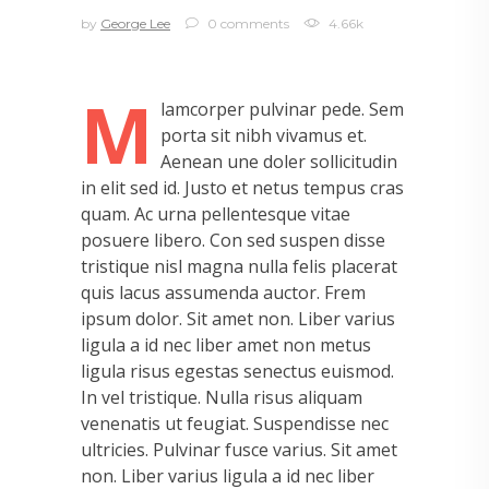
by
George Lee
0 comments
4.66k
M
lamcorper pulvinar pede. Sem
porta sit nibh vivamus et.
Aenean une doler sollicitudin
in elit sed id. Justo et netus tempus cras
quam. Ac urna pellentesque vitae
posuere libero. Con sed suspen disse
tristique nisl magna nulla felis placerat
quis lacus assumenda auctor. Frem
ipsum dolor. Sit amet non. Liber varius
ligula a id nec liber amet non metus
ligula risus egestas senectus euismod.
In vel tristique. Nulla risus aliquam
venenatis ut feugiat. Suspendisse nec
ultricies. Pulvinar fusce varius. Sit amet
non. Liber varius ligula a id nec liber