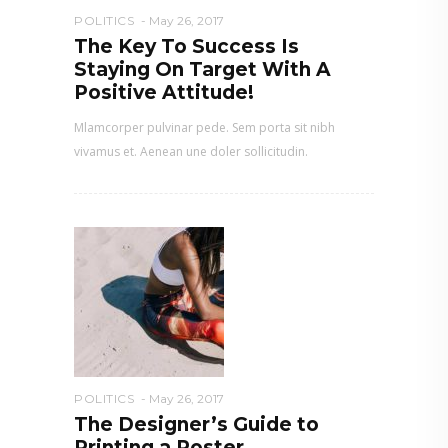
POLITICS
May 26, 2017
The Key To Success Is
Staying On Target With A
Positive Attitude!
Mlamcorper pulvinar pede. Sem porta sit nibh
vivamus et. Aenean une doler sollicitudin.
POLITICS
May 26, 2017
The Designer’s Guide to
Printing a Poster