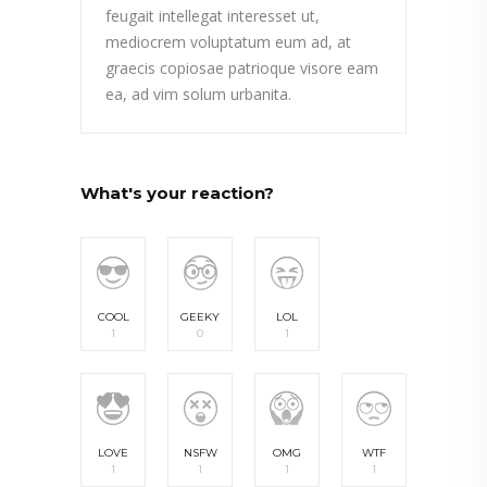
feugait intellegat interesset ut,
mediocrem voluptatum eum ad, at
graecis copiosae patrioque visore eam
ea, ad vim solum urbanita.
What's your reaction?
COOL
GEEKY
LOL
1
0
1
LOVE
NSFW
OMG
WTF
1
1
1
1