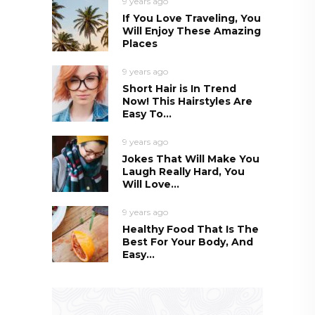
9 years ago
If You Love Traveling, You
Will Enjoy These Amazing
Places
9 years ago
Short Hair is In Trend
Now! This Hairstyles Are
Easy To...
9 years ago
Jokes That Will Make You
Laugh Really Hard, You
Will Love...
9 years ago
Healthy Food That Is The
Best For Your Body, And
Easy...