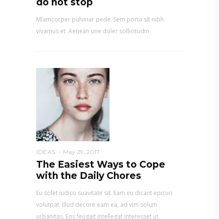
do not stop
Mlamcorper pulvinar pede. Sem porta sit nibh
vivamus et. Aenean une doler sollicitudin.
IDEAS
May 29, 2017
The Easiest Ways to Cope
with the Daily Chores
Eu solet iudico suavitate sit. Eam eu dicant epicuri
volutpat. Illud decore eam ea, ad vim solum
urbanitas. Eos feugait intellegat interesset ut,