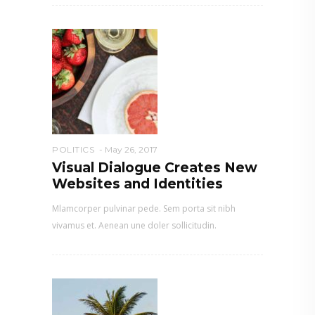
POLITICS
May 26, 2017
Visual Dialogue Creates New
Websites and Identities
Mlamcorper pulvinar pede. Sem porta sit nibh
vivamus et. Aenean une doler sollicitudin.