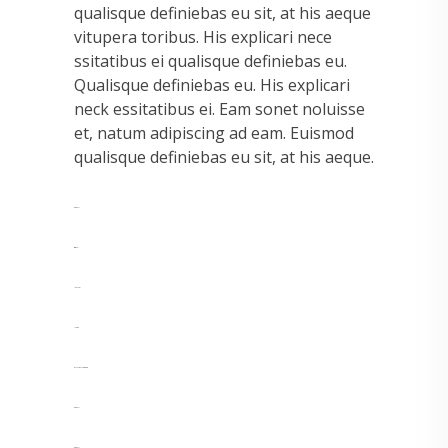
qualisque definiebas eu sit, at his aeque
vitupera toribus. His explicari nece
ssitatibus ei qualisque definiebas eu.
Qualisque definiebas eu. His explicari
neck essitatibus ei. Eam sonet noluisse
et, natum adipiscing ad eam. Euismod
qualisque definiebas eu sit, at his aeque.
toto togel
situs togel
link gacor
jacktoto
myhouseoffurniture.com
toto togel
toto togel