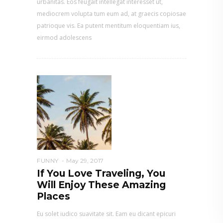
urbanitas. Eos feugait intellegat interesset ut,
mediocrem volupta tum eum ad, at graecis copiosae
patrioque vis. Ea putent mentitum eloquentiam ius,
eirmod adolescens
FUNNY
May 29, 2017
If You Love Traveling, You
Will Enjoy These Amazing
Places
Eu solet iudico suavitate sit. Eam eu dicant epicuri