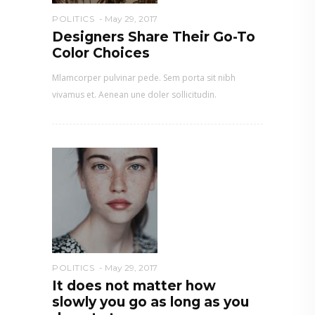
POLITICS
May 29, 2017
Designers Share Their Go-To
Color Choices
Mlamcorper pulvinar pede. Sem porta sit nibh
vivamus et. Aenean une doler sollicitudin.
POLITICS
May 29, 2017
It does not matter how
slowly you go as long as you