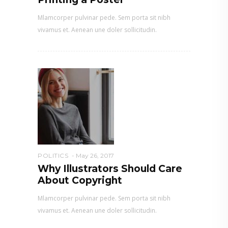
Mlamcorper pulvinar pede. Sem porta sit nibh
vivamus et. Aenean une doler sollicitudin.
POLITICS
May 26, 2017
Why Illustrators Should Care
About Copyright
Mlamcorper pulvinar pede. Sem porta sit nibh
vivamus et. Aenean une doler sollicitudin.