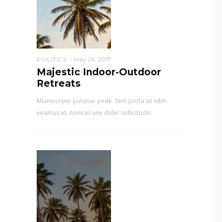
POLITICS
May 26, 2017
Majestic Indoor-Outdoor
Retreats
Mlamcorper pulvinar pede. Sem porta sit nibh
vivamus et. Aenean une doler sollicitudin.