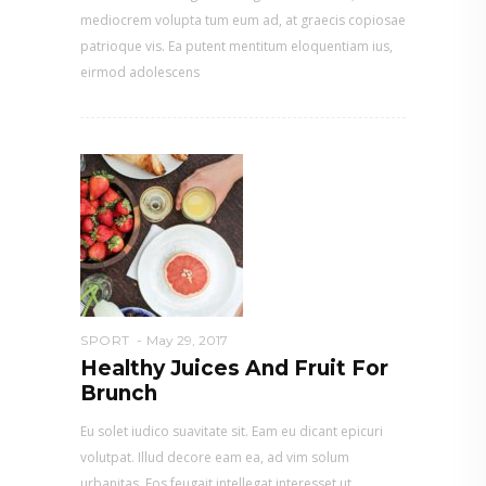
mediocrem volupta tum eum ad, at graecis copiosae
patrioque vis. Ea putent mentitum eloquentiam ius,
eirmod adolescens
SPORT
May 29, 2017
Healthy Juices And Fruit For
Brunch
Eu solet iudico suavitate sit. Eam eu dicant epicuri
volutpat. Illud decore eam ea, ad vim solum
urbanitas. Eos feugait intellegat interesset ut,